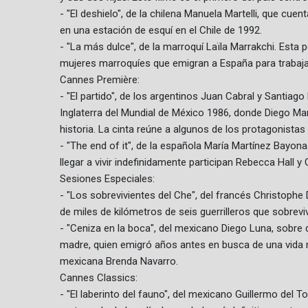
- "El deshielo", de la chilena Manuela Martelli, que cu
en una estación de esquí en el Chile de 1992.
- "La más dulce", de la marroquí Laïla Marrakchi. Esta p
mujeres marroquíes que emigran a España para trabaja
Cannes Première:
- "El partido", de los argentinos Juan Cabral y Santiag
Inglaterra del Mundial de México 1986, donde Diego 
historia. La cinta reúne a algunos de los protagonis
- "The end of it", de la española María Martínez Bayon
llegar a vivir indefinidamente participan Rebecca Hall y 
Sesiones Especiales:
- "Los sobrevivientes del Che", del francés Christophe D
de miles de kilómetros de seis guerrilleros que sobrevi
- "Ceniza en la boca", del mexicano Diego Luna, sobre
madre, quien emigró años antes en busca de una vida 
mexicana Brenda Navarro.
Cannes Classics:
- "El laberinto del fauno", del mexicano Guillermo del 