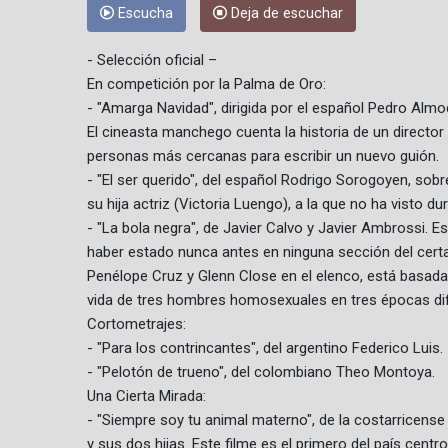
Escucha
Deja de escuchar
- Selección oficial –
En competición por la Palma de Oro:
- "Amarga Navidad", dirigida por el español Pedro Alm
El cineasta manchego cuenta la historia de un director
personas más cercanas para escribir un nuevo guión.
- "El ser querido", del español Rodrigo Sorogoyen, sob
su hija actriz (Victoria Luengo), a la que no ha visto 
- "La bola negra", de Javier Calvo y Javier Ambrossi. 
haber estado nunca antes en ninguna sección del certa
Penélope Cruz y Glenn Close en el elenco, está basada
vida de tres hombres homosexuales en tres épocas di
Cortometrajes:
- "Para los contrincantes", del argentino Federico Luis.
- "Pelotón de trueno", del colombiano Theo Montoya.
Una Cierta Mirada:
- "Siempre soy tu animal materno", de la costarricense
y sus dos hijas. Este filme es el primero del país centr