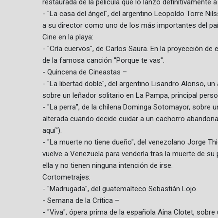
restaurada de la película que lo lanzó definitivamente 
- "La casa del ángel", del argentino Leopoldo Torre Nils
a su director como uno de los más importantes del paí
Cine en la playa:
- "Cría cuervos", de Carlos Saura. En la proyección de e
de la famosa canción "Porque te vas".
- Quincena de Cineastas –
- "La libertad doble", del argentino Lisandro Alonso, un
sobre un leñador solitario en La Pampa, principal pers
- "La perra", de la chilena Dominga Sotomayor, sobre un
alterada cuando decide cuidar a un cachorro abandonado
aquí").
- "La muerte no tiene dueño", del venezolano Jorge Th
vuelve a Venezuela para venderla tras la muerte de su 
ella y no tienen ninguna intención de irse.
Cortometrajes:
- "Madrugada", del guatemalteco Sebastián Lojo.
- Semana de la Crítica –
- "Viva", ópera prima de la española Aina Clotet, sobr