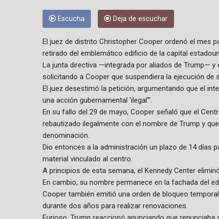
Escucha
Deja de escuchar
El juez de distrito Christopher Cooper ordenó el mes 
retirado del emblemático edificio de la capital estadou
La junta directiva —integrada por aliados de Trump— y 
solicitando a Cooper que suspendiera la ejecución de s
El juez desestimó la petición, argumentando que el inte
una acción gubernamental 'ilegal'".
En su fallo del 29 de mayo, Cooper señaló que el Cent
rebautizado ilegalmente con el nombre de Trump y que 
denominación.
Dio entonces a la administración un plazo de 14 días p
material vinculado al centro.
A principios de esta semana, el Kennedy Center elimin
En cambio, su nombre permanece en la fachada del edif
Cooper también emitió una orden de bloqueo temporal 
durante dos años para realizar renovaciones.
Furioso, Trump reaccionó anunciando que renunciaba al 