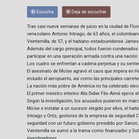
Escucha
Deja de escuchar
Tras casi nueve semanas de juicio en la ciudad de Flor
venezolano Antonio Intriago, de 63 años, el colombiano
Veintemilla, de 57, y el haitiano-estadounidense James
Además del cargo principal, todos fueron condenados 
participar en una operación armada contra una nación
Los cuatro se enfrentan a cadena perpetua y su sent
El asesinato de Moïse agravó el caos que impera en Hai
incluido el aeropuerto, así como las principales carreter
La nación más pobre de América no ha celebrado elecc
El primer ministro interino Alix Didier Fils-Aimé ejerc
Según la investigación, los acusados pusieron en march
Moïse e instalar a un sucesor elegido por ellos, el hai
Intriago y Ortiz, gestores de la empresa de seguridad 
seguridad con un futuro gobierno presidido por Sanon,
Veintemilla se sumó a la trama como financiador y So
investigadores.