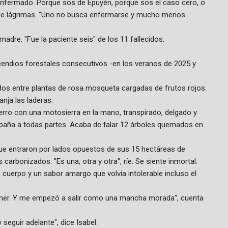
 enfermado. Porque sos de Epuyén, porque sos el caso cero, o
nan de lágrimas. "Uno no busca enfermarse y mucho menos
dre. "Fue la paciente seis" de los 11 fallecidos.
endios forestales consecutivos -en los veranos de 2025 y
dos entre plantas de rosa mosqueta cargadas de frutos rojos.
nja las laderas.
cerro con una motosierra en la mano, transpirado, delgado y
mpaña a todas partes. Acaba de talar 12 árboles quemados en
 que entraron por lados opuestos de sus 15 hectáreas de
rbonizados. "Es una, otra y otra", ríe. Se siente inmortal.
e cuerpo y un sabor amargo que volvía intolerable incluso el
mer. Y me empezó a salir como una mancha morada", cuenta
 seguir adelante", dice Isabel.