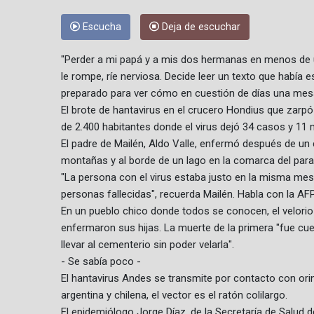
Escucha
Deja de escuchar
"Perder a mi papá y a mis dos hermanas en menos de u
le rompe, ríe nerviosa. Decide leer un texto que había e
preparado para ver cómo en cuestión de días una mesa 
El brote de hantavirus en el crucero Hondius que zarpó
de 2.400 habitantes donde el virus dejó 34 casos y 11
El padre de Mailén, Aldo Valle, enfermó después de un
montañas y al borde de un lago en la comarca del para
"La persona con el virus estaba justo en la misma me
personas fallecidas", recuerda Mailén. Habla con la AFP 
En un pueblo chico donde todos se conocen, el velorio
enfermaron sus hijas. La muerte de la primera "fue cue
llevar al cementerio sin poder velarla".
- Se sabía poco -
El hantavirus Andes se transmite por contacto con orin
argentina y chilena, el vector es el ratón colilargo.
El epidemiólogo Jorge Díaz, de la Secretaría de Salud de