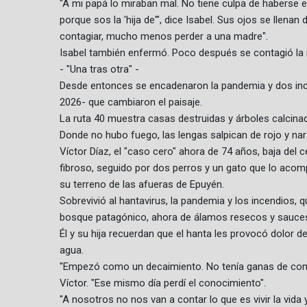
"A mi papá lo miraban mal. No tiene culpa de haberse
porque sos la 'hija de'", dice Isabel. Sus ojos se lle
contagiar, mucho menos perder a una madre".
Isabel también enfermó. Poco después se contagió la ma
- "Una tras otra" -
Desde entonces se encadenaron la pandemia y dos inc
2026- que cambiaron el paisaje.
La ruta 40 muestra casas destruidas y árboles calcina
Donde no hubo fuego, las lengas salpican de rojo y nara
Víctor Díaz, el "caso cero" ahora de 74 años, baja del 
fibroso, seguido por dos perros y un gato que lo aco
su terreno de las afueras de Epuyén.
Sobrevivió al hantavirus, la pandemia y los incendios,
bosque patagónico, ahora de álamos resecos y sauces ca
Él y su hija recuerdan que el hanta les provocó dolor d
agua.
"Empezó como un decaimiento. No tenía ganas de co
Víctor. "Ese mismo día perdí el conocimiento".
"A nosotros no nos van a contar lo que es vivir la vida y