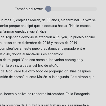
Tamaño del texto:
n mes…", empieza Mailén, de 33 años, sin terminar. La voz se
scrito porque anticipó que le costaría hablar: "Nadie estaba
familiar quedaba vacía", dice.
 de Argentina devolvió la atención a Epuyén, un pueblo andino
 muertos entre diciembre de 2018 y marzo de 2019.
 cumpleaños en este pueblo solitario, encajonado entre
lelo 42, donde el hantavirus es endémico.
sa de mi papá. Y en esa mesa hubo varios contagios y
en la plaza, a pesar del frío de otoño.
 de Aldo Valle fue otro foco de propagación. Días después
stión de horas", cuenta Mailén. A la segunda, "la tuvimos que
a, heces o saliva de roedores infectados. En la Patagonia
 la provincia del Chubut y quien trabajó en la respuesta al