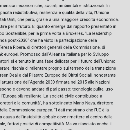
mensioni economiche, sociali, ambientali e istituzionali. In
ità redistributiva, resilienza e qualità della vita, l'Unione
tati Uniti, che però, grazie a una maggiore crescita economica,
tire per il futuro. E' quanto emerge dal rapporto presentato in
o Sostenibile, per la prima volta a Bruxelles, "La leadership
Agenda post-2030" che ha visto la partecipazione della
esa Ribera, di direttori generali della Commissione, di
tank europei. Promosso dall'Alleanza Italiana per lo Sviluppo
tori, si è tenuto in una fase delicata per il futuro dell'Unione:
elerare, rischia di rallentare proprio sul terreno della transizione
 Green Deal e dal Pilastro Europeo dei Diritti Sociali, nonostante
ll'attuazione dell'Agenda 2030 firmata nel 2015 alle Nazioni
possono e devono andare di pari passo: tecnologie pulite, uso
 l'Europa più resiliente. La società civile contribuisce a
voratori e le comunità", ha sottolineato Mario Nava, direttore
della Commissione europea. "I dati mostrano che l'UE è la
causa dell'instabilità globale deve rimettere al centro delle
le, fattori positivi di competitività. Ma va rilanciato anche il