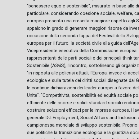
"benessere equo e sostenibile", misurato in base alle di
particolare, considerando coesione sociale, welfare, capac
europea presenta una crescita maggiore rispetto agli S
appaiono in grado di generare maggiori risorse da inves
occasione della seconda tappa del Festival dello Svilupp
europea per il futuro: la società civile alla guida dell'
Vicepresidente esecutiva della Commissione europea Ter
rappresentanti delle parti sociali e dei principali think 
Sostenibile (ASviS), l'incontro, sottolineano gli organizza
"in risposta alle policrisi attuali, l'Europa, invece di acc
ecologica e sulla tutela dei diritti sociali disegnate dal
le continue dichiarazioni dei leader europei a favore de
Unite". "Competitività, sostenibilità ed equità sociale 
efficiente delle risorse e solidi standard sociali rendono
costruire soluzioni efficaci per le imprese europee, i la
generale DG Employment, Social Affairs and Inclusion 
campionessa mondiale di sviluppo sostenibile. Proprio a 
sue politiche la transizione ecologica e la giustizia socia