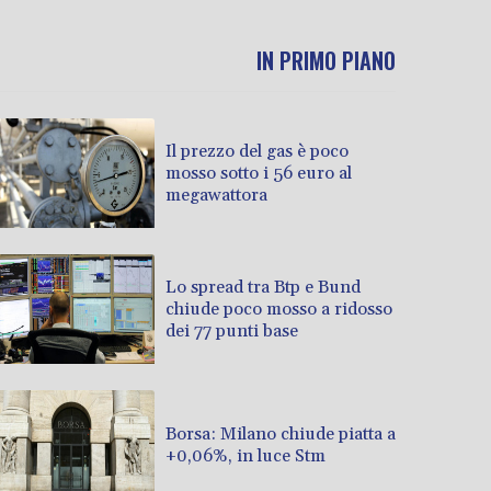
IN PRIMO PIANO
Il prezzo del gas è poco
mosso sotto i 56 euro al
megawattora
Lo spread tra Btp e Bund
chiude poco mosso a ridosso
dei 77 punti base
Borsa: Milano chiude piatta a
+0,06%, in luce Stm