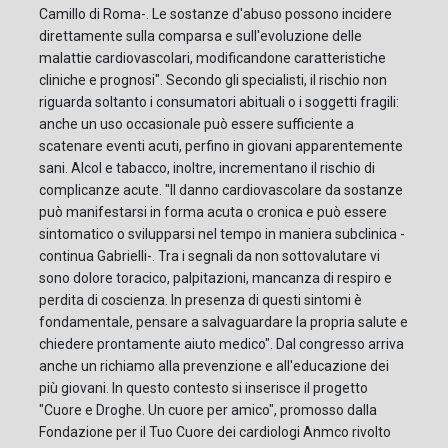
Camillo di Roma-. Le sostanze d'abuso possono incidere
direttamente sulla comparsa e sull'evoluzione delle
malattie cardiovascolari, modificandone caratteristiche
cliniche e prognosi". Secondo gli specialisti, il rischio non
riguarda soltanto i consumatori abituali o i soggetti fragili:
anche un uso occasionale può essere sufficiente a
scatenare eventi acuti, perfino in giovani apparentemente
sani. Alcol e tabacco, inoltre, incrementano il rischio di
complicanze acute. "Il danno cardiovascolare da sostanze
può manifestarsi in forma acuta o cronica e può essere
sintomatico o svilupparsi nel tempo in maniera subclinica -
continua Gabrielli-. Tra i segnali da non sottovalutare vi
sono dolore toracico, palpitazioni, mancanza di respiro e
perdita di coscienza. In presenza di questi sintomi è
fondamentale, pensare a salvaguardare la propria salute e
chiedere prontamente aiuto medico". Dal congresso arriva
anche un richiamo alla prevenzione e all'educazione dei
più giovani. In questo contesto si inserisce il progetto
"Cuore e Droghe. Un cuore per amico", promosso dalla
Fondazione per il Tuo Cuore dei cardiologi Anmco rivolto