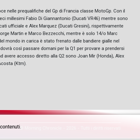
oce nelle prequalifiche del Gp di Francia classe MotoGp. Con il
 dieci millesimi Fabio Di Giannantonio (Ducati VR46) mentre sono
ti ufficiale e Alex Marquez (Ducati Gresini), rispettivamente
i Jorge Martin e Marco Bezzecchi, mentre è solo 14/o Marc
el mondo in carica è stato frenato dalle bandiere gialle nel
e dovrà così passare domani per la Q1 per provare a prendersi
oti ad avere accesso diretto alla Q2 sono Joan Mir (Honda), Alex
Acosta (Ktm).
contenuti.
© Morning Chronicle - 2026 - Tutti i diritti riservati