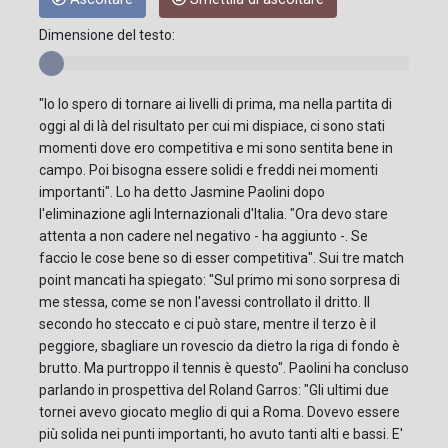
Dimensione del testo:
"Io lo spero di tornare ai livelli di prima, ma nella partita di
oggi al di là del risultato per cui mi dispiace, ci sono stati
momenti dove ero competitiva e mi sono sentita bene in
campo. Poi bisogna essere solidi e freddi nei momenti
importanti". Lo ha detto Jasmine Paolini dopo
l'eliminazione agli Internazionali d'Italia. "Ora devo stare
attenta a non cadere nel negativo - ha aggiunto -. Se
faccio le cose bene so di esser competitiva". Sui tre match
point mancati ha spiegato: "Sul primo mi sono sorpresa di
me stessa, come se non l'avessi controllato il dritto. Il
secondo ho steccato e ci può stare, mentre il terzo è il
peggiore, sbagliare un rovescio da dietro la riga di fondo è
brutto. Ma purtroppo il tennis è questo". Paolini ha concluso
parlando in prospettiva del Roland Garros: "Gli ultimi due
tornei avevo giocato meglio di qui a Roma. Dovevo essere
più solida nei punti importanti, ho avuto tanti alti e bassi. E'