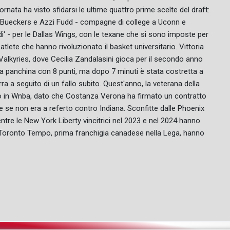
rnata ha visto sfidarsi le ultime quattro prime scelte del draft:
ige Bueckers e Azzi Fudd - compagne di college a Uconn e
di' - per le Dallas Wings, con le texane che si sono imposte per
atlete che hanno rivoluzionato il basket universitario. Vittoria
 Valkyries, dove Cecilia Zandalasini gioca per il secondo anno
la panchina con 8 punti, ma dopo 7 minuti è stata costretta a
ra a seguito di un fallo subito. Quest'anno, la veterana della
po in Wnba, dato che Costanza Verona ha firmato un contratto
 se non era a referto contro Indiana. Sconfitte dalle Phoenix
re le New York Liberty vincitrici nel 2023 e nel 2024 hanno
e Toronto Tempo, prima franchigia canadese nella Lega, hanno