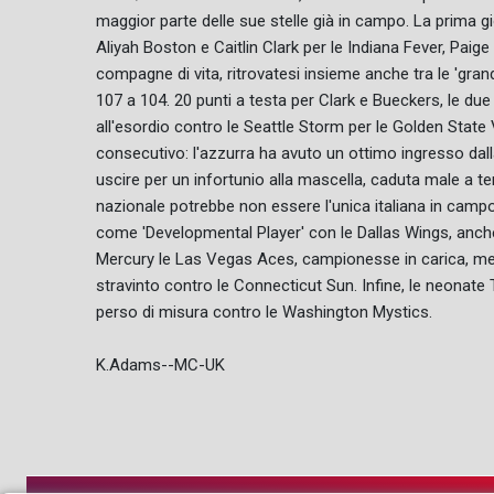
maggior parte delle sue stelle già in campo. La prima gio
Aliyah Boston e Caitlin Clark per le Indiana Fever, Pa
compagne di vita, ritrovatesi insieme anche tra le 'gran
107 a 104. 20 punti a testa per Clark e Bueckers, le due 
all'esordio contro le Seattle Storm per le Golden State
consecutivo: l'azzurra ha avuto un ottimo ingresso dal
uscire per un infortunio alla mascella, caduta male a ter
nazionale potrebbe non essere l'unica italiana in cam
come 'Developmental Player' con le Dallas Wings, anche
Mercury le Las Vegas Aces, campionesse in carica, ment
stravinto contro le Connecticut Sun. Infine, le neonat
perso di misura contro le Washington Mystics.
K.Adams--MC-UK