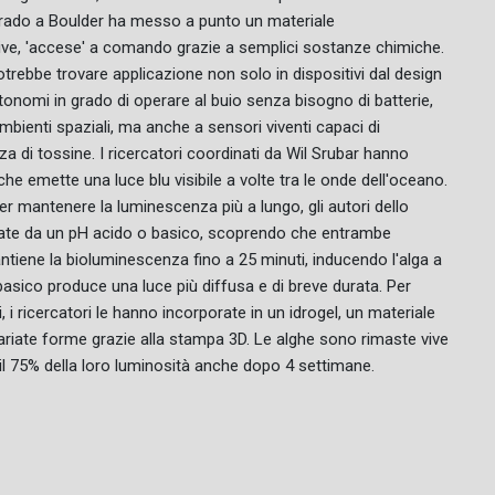
olorado a Boulder ha messo a punto un materiale
ive, 'accese' a comando grazie a semplici sostanze chimiche.
potrebbe trovare applicazione non solo in dispositivi dal design
utonomi in grado di operare al buio senza bisogno di batterie,
ienti spaziali, ma anche a sensori viventi capaci di
za di tossine. I ricercatori coordinati da Wil Srubar hanno
che emette una luce blu visibile a volte tra le onde dell'oceano.
Per mantenere la luminescenza più a lungo, gli autori dello
zzate da un pH acido o basico, scoprendo che entrambe
mantiene la bioluminescenza fino a 25 minuti, inducendo l'alga a
basico produce una luce più diffusa e di breve durata. Per
i, i ricercatori le hanno incorporate in un idrogel, un materiale
ariate forme grazie alla stampa 3D. Le alghe sono rimaste vive
il 75% della loro luminosità anche dopo 4 settimane.