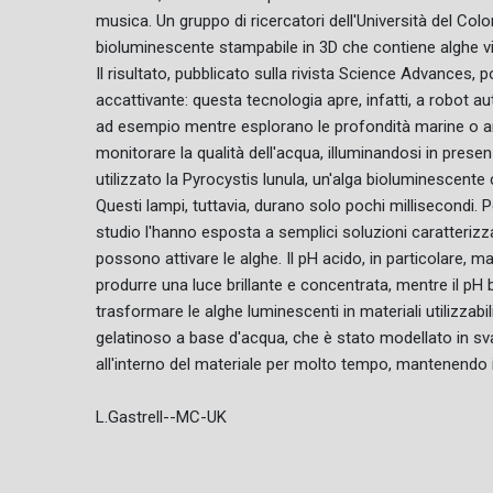
musica. Un gruppo di ricercatori dell'Università del C
bioluminescente stampabile in 3D che contiene alghe v
Il risultato, pubblicato sulla rivista Science Advances, 
accattivante: questa tecnologia apre, infatti, a robot a
ad esempio mentre esplorano le profondità marine o amb
monitorare la qualità dell'acqua, illuminandosi in presen
utilizzato la Pyrocystis lunula, un'alga bioluminescente 
Questi lampi, tuttavia, durano solo pochi millisecondi. 
studio l'hanno esposta a semplici soluzioni caratteri
possono attivare le alghe. Il pH acido, in particolare, 
produrre una luce brillante e concentrata, mentre il pH 
trasformare le alghe luminescenti in materiali utilizzabil
gelatinoso a base d'acqua, che è stato modellato in sv
all'interno del materiale per molto tempo, mantenendo 
L.Gastrell--MC-UK