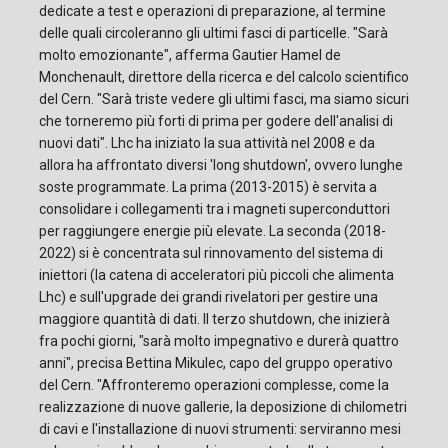
dedicate a test e operazioni di preparazione, al termine
delle quali circoleranno gli ultimi fasci di particelle. "Sarà
molto emozionante", afferma Gautier Hamel de
Monchenault, direttore della ricerca e del calcolo scientifico
del Cern. "Sarà triste vedere gli ultimi fasci, ma siamo sicuri
che torneremo più forti di prima per godere dell'analisi di
nuovi dati". Lhc ha iniziato la sua attività nel 2008 e da
allora ha affrontato diversi 'long shutdown', ovvero lunghe
soste programmate. La prima (2013-2015) è servita a
consolidare i collegamenti tra i magneti superconduttori
per raggiungere energie più elevate. La seconda (2018-
2022) si è concentrata sul rinnovamento del sistema di
iniettori (la catena di acceleratori più piccoli che alimenta
Lhc) e sull'upgrade dei grandi rivelatori per gestire una
maggiore quantità di dati. Il terzo shutdown, che inizierà
fra pochi giorni, "sarà molto impegnativo e durerà quattro
anni", precisa Bettina Mikulec, capo del gruppo operativo
del Cern. "Affronteremo operazioni complesse, come la
realizzazione di nuove gallerie, la deposizione di chilometri
di cavi e l'installazione di nuovi strumenti: serviranno mesi