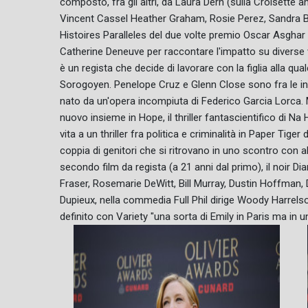
composto, fra gli altri, da Laura Dern (sulla Croisette 
Vincent Cassel Heather Graham, Rosie Perez, Sandra Ber
Histoires Paralleles del due volte premio Oscar Asghar F
Catherine Deneuve per raccontare l'impatto su diverse vit
è un regista che decide di lavorare con la figlia alla qual
Sorogoyen. Penelope Cruz e Glenn Close sono fra le int
nato da un'opera incompiuta di Federico Garcia Lorca. M
nuovo insieme in Hope, il thriller fantascientifico di N
vita a un thriller fra politica e criminalità in Paper Ti
coppia di genitori che si ritrovano in uno scontro con al
secondo film da regista (a 21 anni dal primo), il noir 
Fraser, Rosemarie DeWitt, Bill Murray, Dustin Hoffman, De
Dupieux, nella commedia Full Phil dirige Woody Harrel
definito con Variety "una sorta di Emily in Paris ma in 