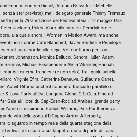
 and Furious con Vin Diesel, Jordana Brewster e Michelle
ra, senza star previste), ma il delegato generale Thierry Fremaux
oisette per la 79/a edizione del Festival al via il 12 maggio. Una
Peter Jackson, Palme d'oro alla carriera; Demi Moore e
 Moore, alla quale andrà il Women in Motion Award, ma anche,
ed eventi nomi come Cate Blanchett, Javier Bardem e Penelope
esenta il suo esordio alla regia, Volo notturno per Los
, Scarlett Johansson, Monica Bellucci, Sandra Huller, Adam
te Reinsve, Michael Fassbender e Alicia Vikander, Hannah
i star del cinema francese (e non solo), fra i quali Isabelle
lard, Virginie Efira, Catherine Deneuve, Guillaume Canet,
el Auteil. Ritorna anche il consueto tracciato parallelo di
er & Love Party all'Eva Longoria Global Gift Gala. Fino ad
Amfar Gala all'Hotel du Cap-Eden-Roc ad Antibes, grande party
quest'anno si esibiranno Robbie Williams, Pink Pantheress a
 grande villa della zona, il DiCaprio Amfar Afterparty,
arà lo sguardo in tempo reale della quarta stagione della
il festival, e lo sbarco sul tappeto rosso di parte del cast,