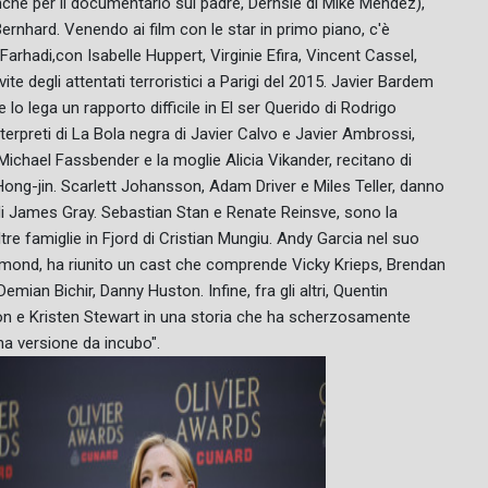
anche per il documentario sul padre, Dernsie di Mike Mendez),
nhard. Venendo ai film con le star in primo piano, c'è
arhadi,con Isabelle Huppert, Virginie Efira, Vincent Cassel,
e degli attentati terroristici a Parigi del 2015. Javier Bardem
e lo lega un rapporto difficile in El ser Querido di Rodrigo
erpreti di La Bola negra di Javier Calvo e Javier Ambrossi,
ichael Fassbender e la moglie Alicia Vikander, recitano di
a Hong-jin. Scarlett Johansson, Adam Driver e Miles Teller, danno
ger di James Gray. Sebastian Stan e Renate Reinsve, sono la
tre famiglie in Fjord di Cristian Mungiu. Andy Garcia nel suo
Diamond, ha riunito un cast che comprende Vicky Krieps, Brendan
mian Bichir, Danny Huston. Infine, fra gli altri, Quentin
son e Kristen Stewart in una storia che ha scherzosamente
una versione da incubo".