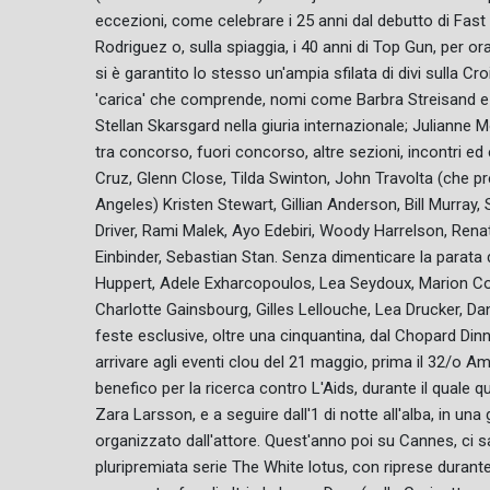
eccezioni, come celebrare i 25 anni dal debutto di Fast
Rodriguez o, sulla spiaggia, i 40 anni di Top Gun, per o
si è garantito lo stesso un'ampia sfilata di divi sulla Cr
'carica' che comprende, nomi come Barbra Streisand e 
Stellan Skarsgard nella giuria internazionale; Julianne
tra concorso, fuori concorso, altre sezioni, incontri 
Cruz, Glenn Close, Tilda Swinton, John Travolta (che pr
Angeles) Kristen Stewart, Gillian Anderson, Bill Murray
Driver, Rami Malek, Ayo Edebiri, Woody Harrelson, Rena
Einbinder, Sebastian Stan. Senza dimenticare la parata d
Huppert, Adele Exharcopoulos, Lea Seydoux, Marion Cotil
Charlotte Gainsbourg, Gilles Lellouche, Lea Drucker, Dani
feste esclusive, oltre una cinquantina, dal Chopard Dinn
arrivare agli eventi clou del 21 maggio, prima il 32/o 
benefico per la ricerca contro L'Aids, durante il quale 
Zara Larsson, e a seguire dall'1 di notte all'alba, in una
organizzato dall'attore. Quest'anno poi su Cannes, ci s
pluripremiata serie The White lotus, con riprese durante 