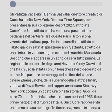
(di Patrizia Vacalebri) Demna Gasvalia, direttore creativo di
Gucci ha scelto New York, l'iconica Time Square, per
presentare la sua collezione Resort 2027, intitolata
GucciCore. Una sfilata che ha visto una parata di star in
pedana e nel parterre. Tra queste Paris Hilton, icona
vivente della cultura pop, che in passerella ha sfilato con
l'abito giallo in satin d'ispirazione anni Settanta, stretto da
una cintura in vita con logo e colori del marchio. Mariacarla
Boscono che è apparsa in un abito da sera tutto piume. La
regina delle passerelle degli anni Novanta, Cindy Crawford
che ha chiuso la sfilata con un long dress nero decorato da
piume. Nel parterre personaggi del calibro dell'attore
cinese Zhang Linghe, della supermodella e attrice Iman,
vedova di David Bowie e del rapper americano Stormzy.
New York occupa un posto unico nella storia di Gucci da
oltre 70 anni: è qui infatti che la maison aprì, nel 1953, il suo
primo negozio al di fuori dell'Italia. GucciCore rappresenta
un ritorno a casa per la griffe fiorentina, messo in scena a