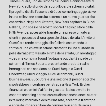
Times Square, uno dei simboli più iconici e onnipresenti di
New York, sullo sfondo dei suoi billboard e schermi digitali.
Il progetto distilla l'essenza di Gucci come linguaggio visivo
in una collezione costruita attorno a un nuovo guardaroba
essenziale. Negli anni Ottanta, New York ospitava la Gucci
Galleria, uno spazio nascosto sopra il flagship store della
Fifth Avenue, accessibile tramite un ingresso privato ai
clienti in possesso di una speciale chiave dorata. L'invito di
GucciCore rende omaggio alla Galleria assumendo la
forma di una chiave in ottone custodita in una custodia in
pelle dall'aspetto vissuto. Prima della sfilata, un montaggio
video che combina found footage e pubblicità invade gli
schermi di Times Square, presentando prodotti reali e
immaginari che spaziano da Gucci Acqua a Gucci
Underwear, Gucci Viaggio, Gucci Automobili, Gucci
Businesswear. GucciCore è una sezione di personaggi che
si potrebbero incontrare per strada a New York. Broker
finanziari e uomini d'affari in gessato, ladies avvolte in
cappotti shearling portati con studiata nonchalance, skater
in tailoring morbido e denim rilassato, accanto a filantrope
e socialite impeccabilmente composte in abiti da sera e