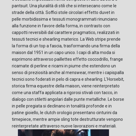
pantsuit. Una pluralità di stili che si intersecano come le
strade della città. Soffici stole circolari effetto duvet in
pelle morbidissima e tessuti monogrammati rinunciano
alla funzione in favore della forma, in contrasto con
cappotti reversibili dal carattere pragmatico, realizzati in
tessuti tecnici e shearling materico. La Web stripe prende
la forma di un top a fascia, trasformando una firma della
maison dal 1951 in un capo unico. I capi di alta moda si
esprimono attraverso paillettes effetto coccodrillo, frange
ricamate di perline e ricami in piume che estendono un
senso di preziosità anche al menswear, mentre i capispalla
tecnici sono foderati in pelo di capra e shearling. L'Horsebit,
storica firma equestre della maison, viene reinterpretato
come una staffa applicata a rigorosi stivali con tacco, in
dialogo con stiletti angolari dalle punte metalliche. Le borse
in pelle pregiata si declinano in tonalità profonde e in
patine gioiello, le clutch orologio presentano cinturini da
timepiece, mentre ampie sling tote destrutturate vengono
reinterpretate attraverso nuove lavorazioni e materiali.