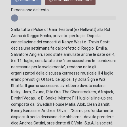
Dimensione del testo:
Salta tutto il Pulse of Gaia Festival (ex Hellwatt) alla Rcf
Arena di Reggio Emilia, previsto per luglio. Dopo la
cancellazione dei concerti di Kanye West e Travis Scott
decisa una settimana fa dal prefetto di Reggio Emilia,
Salvatore Angieri, sono state annullate anche le date del 4,
5 e 11 luglio, constatato che "non sussistono le condizioni
necessarie per lo svolgimento", rendono noto gli
organizzatori della discussa kermesse musicale. Il 4 luglio
erano previsti gli Offset, Ice Spice, Ty Dolla $ign e Wiz
Khalifa. Il giorno successivo avrebbero dovuto esibirsi
Nicky Jam, Ozuna, Rita Ora, The Chainsmokers, Afrojack,
Dimitri Vegas, e Dj Snake. Mentre l'11 luglio la line-up era
composta da Swedish House Mafia, Alok, Clean Bandit,
Benny Benassi e Andrea Oliva. . "Siamo profondamente
dispiaciuti per la decisione che abbiamo dovuto prendere -
dice Andrea Cattini, presidente di C.Volo S.p.A, la società