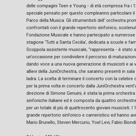
delle compagini Teen e Young - di età compresa fra i 12
speciale pensato per questo compleanno particolare il 1
Parco della Musica. Gli strumentisti dell' orchestra pr
confrontati con il grande repertorio sinfonico, sostenut
Fondazione Musicale e hanno partecipato a numerose prod
stagione 'Tutti a Santa Cecilia', dedicata a scuole e fa
Scoppola assistente musicale, ''rappresenta - è stato 
un'occasione per condividere il percorso di maturazion
dando voce a una nuova generazione di musicisti e ai ve
allievi della JuniOrchestra, che saranno presenti in sala
ladra. La scelta di terminare il concerto con la celebr
per la prima volta in concerto dalla JuniOrchestra vent'a
direzione di Simone Genuini, è stata la prima orchestra 
sinfoniche italiane ed è composta da quattro orchestre 
per un totale di più di quattrocento giovani musicisti.
grande repertorio sinfonico e cameristico ed hanno avu
Mario Brunello, Steven Mercurio, Yoel Levi, Fabio Biond