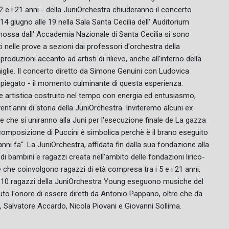
 e i 21 anni - della JuniOrchestra chiuderanno il concerto
4 giugno alle 19 nella Sala Santa Cecilia dell' Auditorium
omossa dall' Accademia Nazionale di Santa Cecilia si sono
i nelle prove a sezioni dai professori d'orchestra della
uzioni accanto ad artisti di rilievo, anche all'interno della
miglie. Il concerto diretto da Simone Genuini con Ludovica
spiegato - il momento culminante di questa esperienza:
e artistica costruito nel tempo con energia ed entusiasmo,
nt'anni di storia della JuniOrchestra. Inviteremo alcuni ex
 e che si uniranno alla Juni per l'esecuzione finale de La gazza
e composizione di Puccini è simbolica perchè è il brano eseguito
nni fa''. La JuniOrchestra, affidata fin dalla sua fondazione alla
di bambini e ragazzi creata nell'ambito delle fondazioni lirico-
che coinvolgono ragazzi di età compresa tra i 5 e i 21 anni,
 I 110 ragazzi della JuniOrchestra Young eseguono musiche del
to l'onore di essere diretti da Antonio Pappano, oltre che da
i, Salvatore Accardo, Nicola Piovani e Giovanni Sollima.