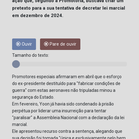
ação que, segundo a Promotoria, buscava criar um
pretexto para a sua tentativa de decretar lei marcial
em dezembro de 2024.
Ouvir
Pare de ouvir
Tamanho do texto:
Promotores especiais afirmaram em abril que o esforço
do ex-presidente destituído para "fabricar condições de
guerra" com estas aeronaves não tripuladas minou a
segurança do Estado.
Em fevereiro, Yoon já havia sido condenado à prisão
perpétua por liderar uma insurreição para tentar
"paralisar" a Assembleia Nacional com a declaração da lei
marcial.
Ele apresentou recurso contra a sentença, alegando que
sua decisão foi tomada "única e exclusivamente pelo bem