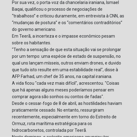
Por sua vez, o porta‑voz da chancelaria iraniana, Ismael
Baqai, qualificou o processo de negociações de
“trabalhoso” e criticou duramente, em entrevista à CNN, as
“mudanças de postura” e os “comentários contraditórios”
do governo americano.
Em Teerã, a incerteza e o impasse econômico pesam
sobre os habitantes.
"Tenho a sensação de que esta situação vai se prolongar
por um tempo: uma espécie de estado de suspensão, no
qual uns lançam mísseis, outros enviam drones, e duvido
que tudo isto resulte em uma estabilidade real", disse à
AFP Farhad, um chef de 35 anos, na capital iraniana.
A vida ficou "cada vez mais difícil", acrescentou. "Coisas
que há apenas alguns meses poderíamos pensar em
comprar agora são sonhos ou contos de fadas".
Desde o cessar‑fogo de 8 de abril, as hostilidades haviam
praticamente cessado. No entanto, ressurgiram
recentemente, especialmente em torno do Estreito de
Ormuz, rota marítima estratégica para os
hidrocarbonetos, controlada por Teerã.