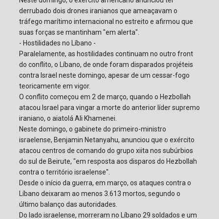
Neste domingo, o exército americano anunciou ter
derrubado dois drones iranianos que ameaçavam o
tráfego marítimo internacional no estreito e afirmou que
suas forças se mantinham "em alerta".
- Hostilidades no Líbano -
Paralelamente, as hostilidades continuam no outro front
do conflito, o Líbano, de onde foram disparados projéteis
contra Israel neste domingo, apesar de um cessar-fogo
teoricamente em vigor.
O conflito começou em 2 de março, quando o Hezbollah
atacou Israel para vingar a morte do anterior líder supremo
iraniano, o aiatolá Ali Khamenei.
Neste domingo, o gabinete do primeiro-ministro
israelense, Benjamin Netanyahu, anunciou que o exército
atacou centros de comando do grupo xiita nos subúrbios
do sul de Beirute, "em resposta aos disparos do Hezbollah
contra o território israelense".
Desde o início da guerra, em março, os ataques contra o
Líbano deixaram ao menos 3.613 mortos, segundo o
último balanço das autoridades.
Do lado israelense, morreram no Líbano 29 soldados e um