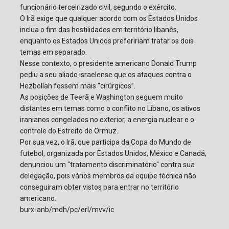
funcionário terceirizado civil, segundo o exército.
O Irã exige que qualquer acordo com os Estados Unidos
inclua o fim das hostilidades em território libanês,
enquanto os Estados Unidos prefeririam tratar os dois
temas em separado.
Nesse contexto, o presidente americano Donald Trump
pediu a seu aliado israelense que os ataques contra o
Hezbollah fossem mais “cirúrgicos”.
As posições de Teerã e Washington seguem muito
distantes em temas como o conflito no Líbano, os ativos
iranianos congelados no exterior, a energia nuclear e o
controle do Estreito de Ormuz.
Por sua vez, o Irã, que participa da Copa do Mundo de
futebol, organizada por Estados Unidos, México e Canadá,
denunciou um "tratamento discriminatório" contra sua
delegação, pois vários membros da equipe técnica não
conseguiram obter vistos para entrar no território
americano.
burx-anb/mdh/pc/erl/mvv/ic