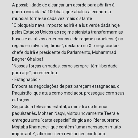
A possibilidade de alcançar um acordo para pôr fim à
guerra iniciada há 100 dias, que abalou a economia
mundial, torna-se cada vez mais distante.
"O bloqueio naval imposto ao Irã e a luz verde dada hoje
pelos Estados Unidos ao regime sionista transformam as
bases e os ativos americanos e do regime (israelense) na
região em alvos legítimos", declarou no X o negociador-
chefe do Irã e presidente do Parlamento, Mohammad
Bagher Ghalibaf.
"Nossas forças armadas, como sempre, têm liberdade
para agir", acrescentou.
- Estagnação -
Embora as negociações de paz pareçam estagnadas, o
Paquistão, que atua como mediador, prossegue com seus
esforços.
Segundo a televisão estatal, o ministro do Interior
paquistanês, Mohsen Naqvi, visitou novamente Teerã e
entregou uma “carta especial” dirigida ao líder supremo
Mojtaba Khamenei, que contém “uma mensagem muito
importante”, afirmou, sem revelar seu conteúdo.