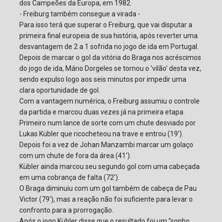
dos Campeões da Europa, em 1982.
- Freiburg também consegue a virada -
Para isso terá que superar o Freiburg, que vai disputar a
primeira final europeia de sua história, após reverter uma
desvantagem de 2 a 1 sofrida no jogo de ida em Portugal.
Depois de marcar o gol da vitória do Braga nos acréscimos
do jogo de ida, Mário Dorgeles se tornou o 'vilão' desta vez,
sendo expulso logo aos seis minutos por impedir uma
clara oportunidade de gol.
Com a vantagem numérica, o Freiburg assumiu o controle
da partida e marcou duas vezes já na primeira etapa.
Primeiro num lance de sorte com um chute desviado por
Lukas Kübler que ricocheteou na trave e entrou (19').
Depois foi a vez de Johan Manzambi marcar um golaço
com um chute de fora da área (41').
Kübler ainda marcou seu segundo gol com uma cabeçada
em uma cobrança de falta (72').
O Braga diminuiu com um gol também de cabeça de Pau
Victor (79'), mas a reação não foi suficiente para levar o
confronto para a prorrogação.
Após o jogo Kübler disse que o resultado foi um "sonho