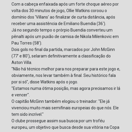
Com a cabeça enfaixada após um forte choque aéreo por
volta dos 30 minutos de jogo, Ollie Watkins coroou o
domínio dos 'Villans' ao finalizar de curta distância, após
receber uma assistência de Emiliano Buendia (36').
Já no segundo tempo o prórpio Buendia converteu um
pênalti após um puxão de camisa de Nikola Milenkovic em
Pau Torres (58').
Dois gols no final da partida, marcados por John McGinn
(77' e 80'), selaram definitivamente a classificação do
Aston Villa.
"Não há técnico melhor para nos preparar para este jogo e,
obviamente, nos levar também à final. Seu histórico fala
por si só", disse Watkins após o jogo.
"Estamos numa ótima posição, mas agora precisamos ir lá
e vencer".
O capitão McGinn também elogiou o treinador: "Ele já
vivenciou muito mais semifinais europeias do que nós. Ele
tem sido incrível."
O clube prossegue assim sua busca por um troféu
europeu, um objetivo que busca desde sua vitória na Copa