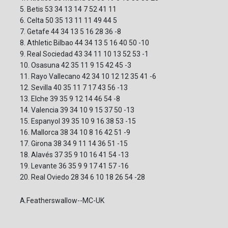
5. Betis 53 34 13 14 7 52 41 11
6. Celta 50 35 13 11 11 49 44 5
7. Getafe 44 34 13 5 16 28 36 -8
8. Athletic Bilbao 44 34 13 5 16 40 50 -10
9. Real Sociedad 43 34 11 10 13 52 53 -1
10. Osasuna 42 35 11 9 15 42 45 -3
11. Rayo Vallecano 42 34 10 12 12 35 41 -6
12. Sevilla 40 35 11 7 17 43 56 -13
13. Elche 39 35 9 12 14 46 54 -8
14. Valencia 39 34 10 9 15 37 50 -13
15. Espanyol 39 35 10 9 16 38 53 -15
16. Mallorca 38 34 10 8 16 42 51 -9
17. Girona 38 34 9 11 14 36 51 -15
18. Alavés 37 35 9 10 16 41 54 -13
19. Levante 36 35 9 9 17 41 57 -16
20. Real Oviedo 28 34 6 10 18 26 54 -28
A.Featherswallow--MC-UK