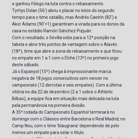
e ganhou fôlego na luta contra o rebaixamento.
Tyrhys Dolan (56') abriu o placar no início do segundo
tempo para o time catalão, mas Andrés Castrín (82') e
Akor Adams (90'+1) garantiram a virada para os donos da
casa no estádio Ramón Sánchez Pizjuán.
Com o resultado, o Sevilla sobe para a 12ª posição na
tabela e abre três pontos de vantagem sobre o Alavés
(18º), time que abre a zona de rebaixamento e que ficou
no empate em 1 a 1 com o Elche (13º) no primeiro jogo
deste sábado.
Já o Espanyol (15º) chega à impressionante marca
negativa de 18 jogos consecutivos sem vencer no
campeonato (12 derrotas e seis empates). Com a última
vitória no dia 22 de dezembro (2 a 1 sobre o Athletic
Bilbao), a equipe fica em situação mais delicada na luta
pela permanência na primeira divisão.
A 35ª rodada do Campeonato Espanhol terminará no
domingo com o Clássico entre Barcelona e Real Madrid, no
Camp Nou, com o time 'blaugrana' dependendo de pelo
menos um empate para selar o título.