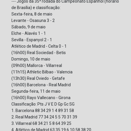
--- Jogos da 35ª rodada do Campeonato Espanhol (horário
de Brasília) e classificação:
Sexta-feira, 8 de maio
Levante - Osasuna 3 - 2
Sábado, 9 de maio
Elche - Alavés 1 - 1
Sevilla - Espanyol 2 - 1
Atlético de Madrid - Celta 0 - 1
(16h00) Real Sociedad - Betis
Domingo, 10 de maio
(09h00) Mallorca - Villarreal
(11h15) Athletic Bilbao - Valencia
(13h30) Real Oviedo - Getafe
(16h00) Barcelona - Real Madrid
Segunda-feira, 11 de maio
(16h00) Rayo Vallecano - Girona
Classificação: Pts J V E D Gp Gc SG
1. Barcelona 88 34 29 1 4 89 31 58
2. Real Madrid 77 34 24 5 5 70 31 39
3. Villarreal 68 34 21 5 8 64 39 25
4. Atlético de Madrid 63 35 19 6 10 58 38 20