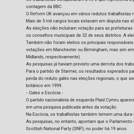
contagem da BBC.
O Reform UK avançou em vários redutos trabalhistas no 
Mais de 5 mil cargos locais estavam em disputa nas ele
As eleições não incluíram votação para as prefeitura
os conselhos municipais de 32 de seus distritos. A elei
Também não foram eleitos os principais responsáveis
votações em Manchester ou Birmingham, mas sim em 
Midlands, respectivamente).
As pesquisas já haviam previsto uma derrota dos trab
Para o partido de Starmer, os resultados esperados p
perda do reduto galês nas eleições regionais, o que se
britânico em 1999.
- Gales e Escócia -
O partido nacionalista de esquerda Plaid Cymru aparec
em uma pesquisa publicada antes da votação.
Na Escócia, os trabalhistas também temem uma dura de
As pesquisas, no entanto, apontam que o Parlamento 
Scottish National Party (SNP), no poder há 19 anos.