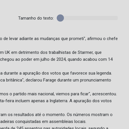
Tamanho do texto:
de levar adiante as mudanças que prometi", afirmou o chefe
m UK em detrimento dos trabalhistas de Starmer, que
ue chegou ao poder em julho de 2024, quando acabou com 14
cia durante a apuração dos votos que favorece sua legenda.
ica britânica", declarou Farage durante um pronunciamento
os o partido mais nacional, viemos para ficar", acrescentou.
nta-feira incluem apenas a Inglaterra. A apuração dos votos
lgaram os resultados até o momento. Os números mostram o
adeiras conquistadas em assembleias locais.
 perda de 245 assentos nas autoridades locais, segundo a