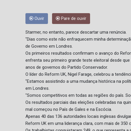
Ouvir
Pare de ouvir
Starmer, no entanto, parece descartar uma renúncia.
"Dias como este não enfraquecem minha determinação 
de Governo em Londres.
Os primeiros resultados confirmam o avanço do Refor
enfrenta seu primeiro grande teste eleitoral desde q
anos de governos do Partido Conservador.
O líder do Reform UK, Nigel Farage, celebrou a tendên
"Estamos assistindo a uma mudança histórica na polít
em Londres.
"Somos competitivos em todas as regiões do país. Som
Os resultados parciais das eleições celebradas na qui
mal começou no País de Gales e na Escócia.
Apenas 40 das 136 autoridades locais inglesas divu
Reform UK em uma liderança clara, com mais de 350 c
Os trabalhistas conquistaram 249, o que representa a