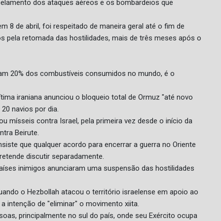
ancelamento dos ataques aéreos e os bombardeios que
 8 de abril, foi respeitado de maneira geral até o fim de
 pela retomada das hostilidades, mais de três meses após o
avam 20% dos combustíveis consumidos no mundo, é o
ima iraniana anunciou o bloqueio total de Ormuz "até novo
20 navios por dia.
u mísseis contra Israel, pela primeira vez desde o início da
ntra Beirute.
nsiste que qualquer acordo para encerrar a guerra no Oriente
pretende discutir separadamente.
países inimigos anunciaram uma suspensão das hostilidades
uando o Hezbollah atacou o território israelense em apoio ao
a intenção de "eliminar" o movimento xiita.
as, principalmente no sul do país, onde seu Exército ocupa