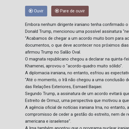
Ouvir
Pare de ouvir
Embora nenhum dirigente iraniano tenha confirmado o
Donald Trump, mencionou uma possível assinatura "ne
"Acabamos de chegar a um acordo muito bom para acab
documentos, o que deve acontecer nos próximos dias..
afirmou Trump no Salão Oval.
O magnata republicano chegou a declarar na quinta-fei
Khamenei, aprovou o "acordo‑quadro muito sólido".
A diplomacia iraniana, no entanto, esfriou as expectati
"Até o momento, o Irã não chegou a uma conclusão defi
das Relações Exteriores, Esmaeil Baqaei.
Segundo Trump, a assinatura de um acordo evitará que 
Estreito de Ormuz, uma perspectiva que motivou a que
A agência oficial de notícias iraniana Irna, no entant
compromisso de ceder a gestão do estreito, nem de re
americana e israelense".
A Irna também apontou que o programa nuclear irani