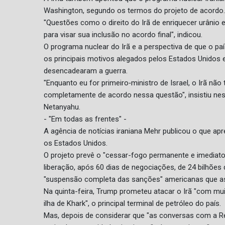
Washington, segundo os termos do projeto de acordo.
"Questões como o direito do Irã de enriquecer urânio e
para visar sua inclusão no acordo final", indicou.
O programa nuclear do Irã e a perspectiva de que o
os principais motivos alegados pelos Estados Unidos e
desencadearam a guerra.
"Enquanto eu for primeiro‑ministro de Israel, o Irã n
completamente de acordo nessa questão", insistiu nes
Netanyahu.
- "Em todas as frentes" -
A agência de notícias iraniana Mehr publicou o que 
os Estados Unidos.
O projeto prevê o "cessar-fogo permanente e imediato 
liberação, após 60 dias de negociações, de 24 bilhões
"suspensão completa das sanções" americanas que asf
Na quinta-feira, Trump prometeu atacar o Irã "com mui
ilha de Khark", o principal terminal de petróleo do país.
Mas, depois de considerar que "as conversas com a R