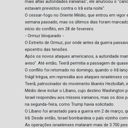
mais altas autoridades iranianas", ele anunciou o "c
estavam previstos contra o Irã esta noite".
O cessar-fogo no Oriente Médio, que entrou em vigor em
semana passado, mas os últimos dias foram marcados
início do conflito, em 28 de fevereiro.
- Ormuz bloqueado -
O Estreito de Ormuz, por onde antes da guerra pass
epicentro das tensões.
Após os novos ataques americanos, a autoridade marít
aviso". Até então, Teerã permitia a passagem de quase 
O conflito foi retomado no domingo, quando o Irã lanço
frágil trégua, em represália aos ataques israelenses co
Teerã, patrocinador do movimento libanês Hezbollah, i
Médio deve incluir o Líbano, cujo destino Washington 
Israel respondeu aos mísseis iranianos, mas os dois 
na segunda-feira, como Trump havia solicitado.
O Líbano foi arrastado para a guerra em 2 de março, q
Irã. Desde então, Israel bombardeia o país vizinho com 
As operações israelenses mataram mais de 3.700 pesso