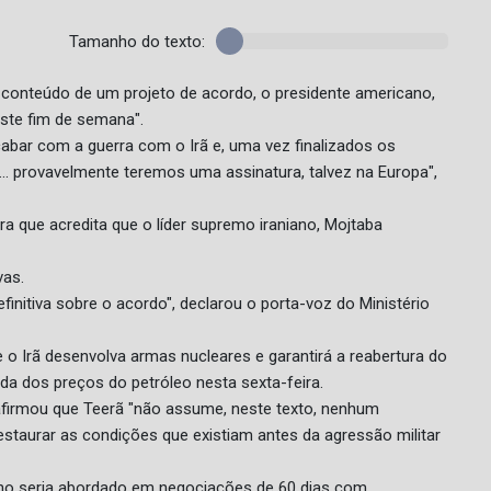
Tamanho do texto:
 conteúdo de um projeto de acordo, o presidente americano,
ste fim de semana".
ar com a guerra com o Irã e, uma vez finalizados os
. provavelmente teremos uma assinatura, talvez na Europa",
ra que acredita que o líder supremo iraniano, Mojtaba
vas.
nitiva sobre o acordo", declarou o porta-voz do Ministério
o Irã desenvolva armas nucleares e garantirá a reabertura do
da dos preços do petróleo nesta sexta-feira.
o, afirmou que Teerã "não assume, neste texto, nenhum
staurar as condições que existiam antes da agressão militar
ano seria abordado em negociações de 60 dias com