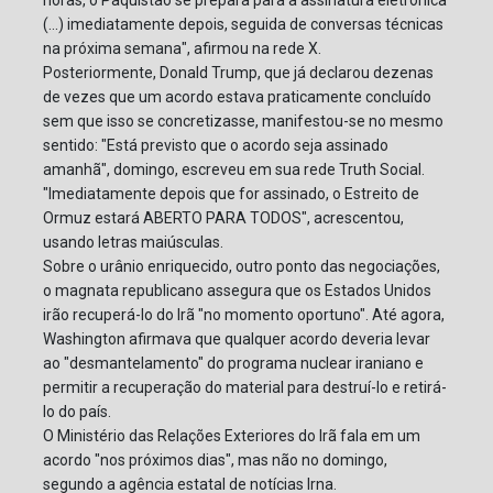
horas, o Paquistão se prepara para a assinatura eletrônica
(...) imediatamente depois, seguida de conversas técnicas
na próxima semana", afirmou na rede X.
Posteriormente, Donald Trump, que já declarou dezenas
de vezes que um acordo estava praticamente concluído
sem que isso se concretizasse, manifestou-se no mesmo
sentido: "Está previsto que o acordo seja assinado
amanhã", domingo, escreveu em sua rede Truth Social.
"Imediatamente depois que for assinado, o Estreito de
Ormuz estará ABERTO PARA TODOS", acrescentou,
usando letras maiúsculas.
Sobre o urânio enriquecido, outro ponto das negociações,
o magnata republicano assegura que os Estados Unidos
irão recuperá-lo do Irã "no momento oportuno". Até agora,
Washington afirmava que qualquer acordo deveria levar
ao "desmantelamento" do programa nuclear iraniano e
permitir a recuperação do material para destruí-lo e retirá-
lo do país.
O Ministério das Relações Exteriores do Irã fala em um
acordo "nos próximos dias", mas não no domingo,
segundo a agência estatal de notícias Irna.