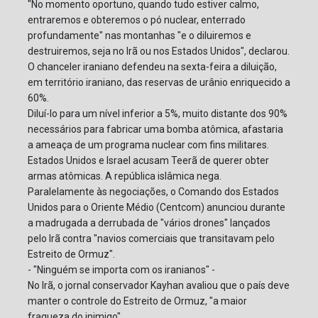
"No momento oportuno, quando tudo estiver calmo,
entraremos e obteremos o pó nuclear, enterrado
profundamente" nas montanhas "e o diluiremos e
destruiremos, seja no Irã ou nos Estados Unidos", declarou.
O chanceler iraniano defendeu na sexta-feira a diluição,
em território iraniano, das reservas de urânio enriquecido a
60%.
Diluí-lo para um nível inferior a 5%, muito distante dos 90%
necessários para fabricar uma bomba atômica, afastaria
a ameaça de um programa nuclear com fins militares.
Estados Unidos e Israel acusam Teerã de querer obter
armas atômicas. A república islâmica nega.
Paralelamente às negociações, o Comando dos Estados
Unidos para o Oriente Médio (Centcom) anunciou durante
a madrugada a derrubada de "vários drones" lançados
pelo Irã contra "navios comerciais que transitavam pelo
Estreito de Ormuz".
- "Ninguém se importa com os iranianos" -
No Irã, o jornal conservador Kayhan avaliou que o país deve
manter o controle do Estreito de Ormuz, "a maior
fraqueza do inimigo".