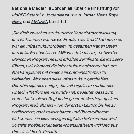
Nationale Medien in Jordanien:
Über die Einführung von
MoDEE-Ostathi in Jordanien
wurde in
Jordan News
,
Roya
News
und
MENAFN
berichtet.
„Die Kluft zwischen strukturierter Kapazitätsentwicklung
und Einkommen war nie ein Problem der Qualifikationen - es
war ein Infrastrukturproblem. Im gesamten Nahen Osten
und in Afrika absolvieren Millionen talentierter, motivierter
Menschen Programme und erhalten Zertifikate, die ins Leere
führen, weil niemand die Infrastruktur aufgebaut hat, um
ihre Fähigkeiten mit realen Einkommensströmen zu
verbinden. Wir haben diese Infrastruktur geschaffen.
Ostathis digitales Ledger, das mit regulierten nationalen
Fintech-Plattformen verbunden ist, bedeutet, dass zum
ersten Mal in dieser Region der gesamte Werdegang eines
Programmteilnehmers - von der ersten Lektion bis hin zu
verifiziertem, nachvollziehbarem und überprüfbarem
Einkommen - in einer einzigen digitalen Kette erfasst wird.
So sieht ergebnisorientierte Arbeitskräfteentwicklung aus.
Und sie ist heute Realität."