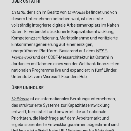
ÜBER OSTATHI
Ostathi
, der sich im Besitz von
UniHouse
befindet und von
diesem Unternehmen betrieben wird, ist der erste
vollständig integrierte digitale Arbeitsmarktplatz im Nahen
Osten. Er verbindet strukturierte Kapazitätsentwicklung,
Kompetenzzertifizierung, Marktteilnahme und verifizierte
Einkommensgenerierung auf einer einzigen,
überprüfbaren Plattform. Basierend auf dem
WEE™-
Framework
und der CDEF-Messarchitektur ist Ostathi in
Jordanien im Rahmen eines von der Weltbank finanzierten
nationalen Programms live und expandiert in fünf Länder.
Unterstützt vom Microsoft Founders Hub.
ÜBER UNIHOUSE
UniHouse
ist ein internationales Beratungsunternehmen,
das strukturierte Systeme zur Kapazitätsentwicklung
entwirft, bereitstellt und bewertet, die auf nationale
Prioritäten, die Nachfrage auf dem Arbeitsmarkt und
ergebnisorientierte Entwicklungsrahmen abgestimmt sind.
UniHouse ist offiziell beim UK-Ministerium für Wirtschaft