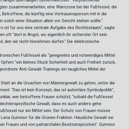
ängst überfälligen Systemwechsel: "Verpflichtende
eiligten zusammenarbeiten, eine Warnzone bei der Fußfessel, die
Betroffene, die künftig eine Vertrauensperson mit in die
solch einer Situation allein vor Gericht stehen sollte."
n ist für uns eine zentrale Aufgabe des Rechtsstaats", sagte
 oft "dort in Angst, wo eigentlich ihr sicherster Ort sein
d, den wir nicht hinnehmen dürfen." Die elektronische
.
tronischen Fußfessel als "geeignetes und notwendiges Mittel
pfern "ein kleines Stück Sicherheit und auch Freiheit zurück,
ngeordnete Anti-Gewalt-Trainings ein taugliches Mittel der
. Statt an die Ursachen von Männergewalt zu gehen, setze die
ent. "Das ist kein Konzept, das ist autoritäre Symbolpolitik",
nklar, wer betroffene Frauen schützt, "sobald die Fußfessel
chlechterspezifische Gewalt, dass es auch anders gehe.
ußfessel nur ein Mittel sein. Der Schutz von Frauen müsse
 Lena Gumnior für die Grünen-Fraktion. Häusliche Gewalt sei
er Frauen und von patriarchalen Besitzansprüchen". Gumnior