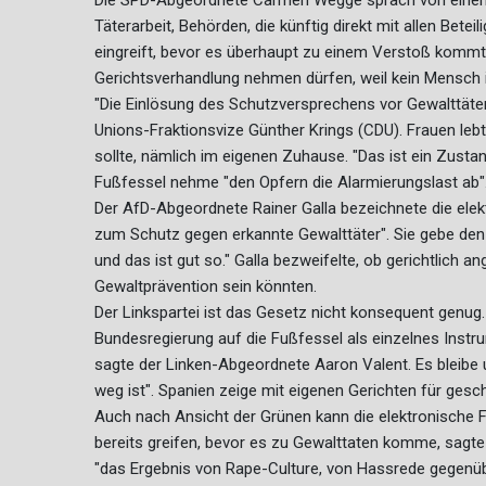
Die SPD-Abgeordnete Carmen Wegge sprach von einem l
Täterarbeit, Behörden, die künftig direkt mit allen Bet
eingreift, bevor es überhaupt zu einem Verstoß kommt, 
Gerichtsverhandlung nehmen dürfen, weil kein Mensch in 
"Die Einlösung des Schutzversprechens vor Gewalttäter
Unions-Fraktionsvize Günther Krings (CDU). Frauen lebten
sollte, nämlich im eigenen Zuhause. "Das ist ein Zustan
Fußfessel nehme "den Opfern die Alarmierungslast ab"
Der AfD-Abgeordnete Rainer Galla bezeichnete die elek
zum Schutz gegen erkannte Gewalttäter". Sie gebe den O
und das ist gut so." Galla bezweifelte, ob gerichtlich a
Gewaltprävention sein könnten.
Der Linkspartei ist das Gesetz nicht konsequent genug
Bundesregierung auf die Fußfessel als einzelnes Instrum
sagte der Linken-Abgeordnete Aaron Valent. Es bleibe u
weg ist". Spanien zeige mit eigenen Gerichten für ges
Auch nach Ansicht der Grünen kann die elektronische F
bereits greifen, bevor es zu Gewalttaten komme, sagte
"das Ergebnis von Rape-Culture, von Hassrede gegenüb