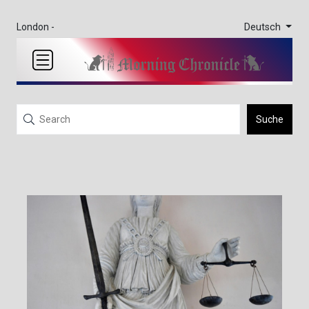
Deutsch
London -
Suche