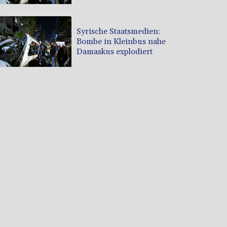
Syrische Staatsmedien:
Bombe in Kleinbus nahe
Damaskus explodiert