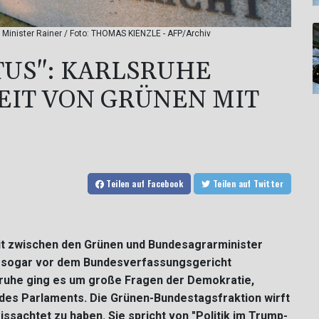
it Minister Rainer / Foto: THOMAS KIENZLE - AFP/Archiv
US": KARLSRUHE
EIT VON GRÜNEN MIT
Teilen
auf Facebook
Teilen
auf Twitter
it zwischen den Grünen und Bundesagrarminister
ag sogar vor dem Bundesverfassungsgericht
sruhe ging es um große Fragen der Demokratie,
 des Parlaments. Die Grünen-Bundestagsfraktion wirft
ssachtet zu haben. Sie spricht von "Politik im Trump-