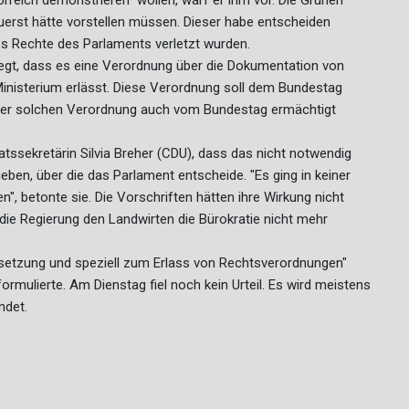
rreich demonstrieren" wollen, warf er ihm vor. Die Grünen
uerst hätte vorstellen müssen. Dieser habe entscheiden
ss Rechte des Parlaments verletzt wurden.
gt, dass es eine Verordnung über die Dokumentation von
 Ministerium erlässt. Diese Verordnung soll dem Bundestag
 einer solchen Verordnung auch vom Bundestag ermächtigt
tssekretärin Silvia Breher (CDU), dass das nicht notwendig
ben, über die das Parlament entscheide. "Es ging in keiner
, betonte sie. Die Vorschriften hätten ihre Wirkung nicht
e die Regierung den Landwirten die Bürokratie nicht mehr
setzung und speziell zum Erlass von Rechtsverordnungen"
ormulierte. Am Dienstag fiel noch kein Urteil. Es wird meistens
ndet.