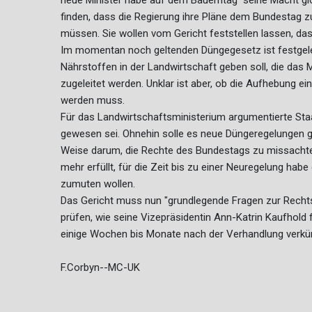
neue Minister habe auf dem Bauerntag "seine Macht glo
finden, dass die Regierung ihre Pläne dem Bundestag z
müssen. Sie wollen vom Gericht feststellen lassen, da
Im momentan noch geltenden Düngegesetz ist festgele
Nährstoffen in der Landwirtschaft geben soll, die das
zugeleitet werden. Unklar ist aber, ob die Aufhebung
werden muss.
Für das Landwirtschaftsministerium argumentierte Staa
gewesen sei. Ohnehin solle es neue Düngeregelungen ge
Weise darum, die Rechte des Bundestags zu missachten"
mehr erfüllt, für die Zeit bis zu einer Neuregelung hab
zumuten wollen.
Das Gericht muss nun "grundlegende Fragen zur Recht
prüfen, wie seine Vizepräsidentin Ann-Katrin Kaufhold f
einige Wochen bis Monate nach der Verhandlung verkü
F.Corbyn--MC-UK