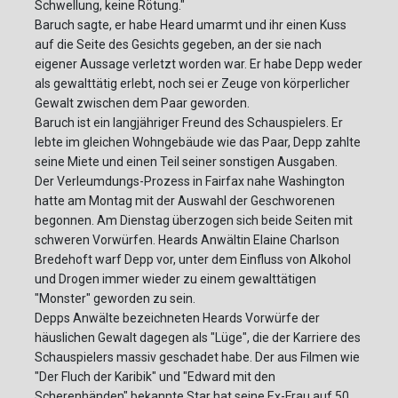
Schwellung, keine Rötung."
Baruch sagte, er habe Heard umarmt und ihr einen Kuss
auf die Seite des Gesichts gegeben, an der sie nach
eigener Aussage verletzt worden war. Er habe Depp weder
als gewalttätig erlebt, noch sei er Zeuge von körperlicher
Gewalt zwischen dem Paar geworden.
Baruch ist ein langjähriger Freund des Schauspielers. Er
lebte im gleichen Wohngebäude wie das Paar, Depp zahlte
seine Miete und einen Teil seiner sonstigen Ausgaben.
Der Verleumdungs-Prozess in Fairfax nahe Washington
hatte am Montag mit der Auswahl der Geschworenen
begonnen. Am Dienstag überzogen sich beide Seiten mit
schweren Vorwürfen. Heards Anwältin Elaine Charlson
Bredehoft warf Depp vor, unter dem Einfluss von Alkohol
und Drogen immer wieder zu einem gewalttätigen
"Monster" geworden zu sein.
Depps Anwälte bezeichneten Heards Vorwürfe der
häuslichen Gewalt dagegen als "Lüge", die der Karriere des
Schauspielers massiv geschadet habe. Der aus Filmen wie
"Der Fluch der Karibik" und "Edward mit den
Scherenhänden" bekannte Star hat seine Ex-Frau auf 50