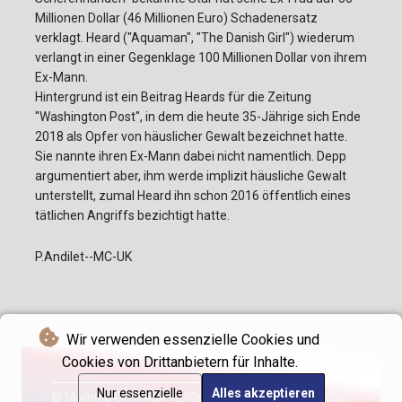
Millionen Dollar (46 Millionen Euro) Schadenersatz
verklagt. Heard ("Aquaman", "The Danish Girl") wiederum
verlangt in einer Gegenklage 100 Millionen Dollar von ihrem
Ex-Mann.
Hintergrund ist ein Beitrag Heards für die Zeitung
"Washington Post", in dem die heute 35-Jährige sich Ende
2018 als Opfer von häuslicher Gewalt bezeichnet hatte.
Sie nannte ihren Ex-Mann dabei nicht namentlich. Depp
argumentiert aber, ihm werde implizit häusliche Gewalt
unterstellt, zumal Heard ihn schon 2016 öffentlich eines
tätlichen Angriffs bezichtigt hatte.
P.Andilet--MC-UK
Wir verwenden essenzielle Cookies und
Cookies von Drittanbietern für Inhalte.
Nur essenzielle
Alles akzeptieren
© Morning Chronicle - 2026 - Alle Rechte vorbehalten