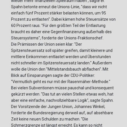
wieder mehr finanziellen Spielraum haben", sagte er.
Spahn betonte erneut die Unions-Linie, "dass wir nicht
einfach fünf Prozent stärker belasten können, um 95
Prozent zu entlasten". Dabei kämen hohe Steuersätze von
60 Prozent raus. "Für den größten Teil der Entlastung
braucht es daher eine Gegenfinanzierung außerhalb des
Steuersystems", forderte der Unions-Fraktionschef.
Die Prämissen der Union seien klar: "Der
Spitzensteuersatz soll später greifen, damit kleinere und
mittlere Einkommen entlastet werden und Überstunden
nicht schneller im Spitzensteuersatz landen." Außerdem
wolle die Union den "Mittelstandsbauch abflachen". Mit
Blick auf Einsparungen sagte der CDU-Politiker:
"Vermutlich geht es nur mit der Rasenmäher-Methode."
Bei vielen Subventionen müsse pauschal und konsequent
gekürzt werden. "Das tut an vielen Stellen etwas weh, hat
aber eine einfache, nachvollziehbare Logik", sagte Spahn.
Der Vorsitzende der Jungen Union, Johannes Winkel,
forderte die Bundesregierung derweil auf, auf absehbare
Zeit keine neuen Schulden zu machen. "Die
Schmerzgrenze ist längst erreicht. Es kann so nicht