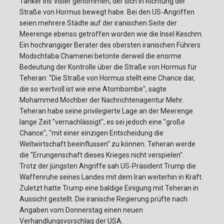
Tanker ins Visier genommen, der sich in Richtung der
Straße von Hormus bewegt habe. Bei den US-Angriffen
seien mehrere Städte auf der iranischen Seite der
Meerenge ebenso getroffen worden wie die Insel Keschm.
Ein hochrangiger Berater des obersten iranischen Führers
Modschtaba Chamenei betonte derweil die enorme
Bedeutung der Kontrolle über die Straße von Hormus für
Teheran: "Die Straße von Hormus stellt eine Chance dar,
die so wertvoll ist wie eine Atombombe", sagte
Mohammed Mochber der Nachrichtenagentur Mehr.
Teheran habe seine privilegierte Lage an der Meerenge
lange Zeit "vernachlässigt", es sei jedoch eine "große
Chance", "mit einer einzigen Entscheidung die
Weltwirtschaft beeinflussen" zu können. Teheran werde
die "Errungenschaft dieses Krieges nicht verspielen".
Trotz der jüngsten Angriffe sah US-Präsident Trump die
Waffenruhe seines Landes mit dem Iran weiterhin in Kraft.
Zuletzt hatte Trump eine baldige Einigung mit Teheran in
Aussicht gestellt. Die iranische Regierung prüfte nach
Angaben vom Donnerstag einen neuen
Verhandlungsvorschlag der USA.