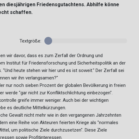
ten diesjährigen Friedensgutachtens. Abhilfe könne
echt schaffen.
Textgröße:
rnen wir davor, dass es zum Zerfall der Ordnung und
Institut für Friedensforschung und Sicherheitspolitik an der
"Und heute stehen wir hier und es ist soweit." Der Zerfall sei
önnen wir ihn verlangsamen?"
 der nur noch sieben Prozent der globalen Bevölkerung in freien
er werde "gar nicht zur Konfliktschlichtung einbezogen".
ntrolle greife immer weniger. Auch bei der wichtigen
e es deutliche Mittelkürzungen.
ische Gewalt nicht mehr wie in den vergangenen Jahrzehnten
ndern eine Reihe von Akteuren feierten Kriege als "normales
ttel, um politische Ziele durchzusetzen". Diese Ziele
eressen sowie Profitinteressen.