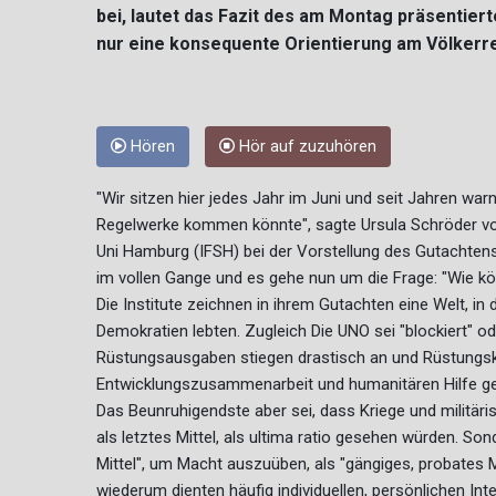
bei, lautet das Fazit des am Montag präsentier
nur eine konsequente Orientierung am Völkerr
Hören
Hör auf zuzuhören
"Wir sitzen hier jedes Jahr im Juni und seit Jahren wa
Regelwerke kommen könnte", sagte Ursula Schröder vom 
Uni Hamburg (IFSH) bei der Vorstellung des Gutachtens. 
im vollen Gange und es gehe nun um die Frage: "Wie k
Die Institute zeichnen in ihrem Gutachten eine Welt, in
Demokratien lebten. Zugleich Die UNO sei "blockiert" od
Rüstungsausgaben stiegen drastisch an und Rüstungsko
Entwicklungszusammenarbeit und humanitären Hilfe geb
Das Beunruhigendste aber sei, dass Kriege und militär
als letztes Mittel, als ultima ratio gesehen würden. So
Mittel", um Macht auszuüben, als "gängiges, probates Mi
wiederum dienten häufig individuellen, persönlichen Int