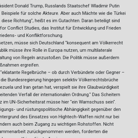
äsident Donald Trump, Russlands Staatschef Wladimir Putin
 Beispiele für solche Akteure. Aber auch Mächte wie die Türkei
 diese Richtung", heißt es im Gutachten. Daran beteiligt sind
r Conflict Studies, das Institut für Entwicklung und Frieden
Friedens- und Konfliktforschung.
etzen, müsse sich Deutschland "konsequent am Völkerrecht
blik müsse ihre Rolle in Europa nutzen, um multilaterale
nhaltung von Regeln anzustoßen. Die Politik müsse außerdem
ßnahmen ergreifen.
"eklatante Regelbrüche – ob durch Verbündete oder Gegner –
die Bundesregierung hingegen selektiv Völkerrechtsbrüche
nezuela und Iran getan hat, verspielt sie ihre Glaubwürdigkeit
eitenden Verfall der internationalen Ordnung." Das Scheitern
z im UN-Sicherheitsrat müsse hier "ein Warnschuss sein".
igungs- und rüstungspolitische Abhängigkeit gegenüber den
ntergrund des Einsatzes von Hightech-Waffen nicht nur bei
sondern auch beim Zugang zu wichtigen Rohstoffen. Nicht
usammenarbeit zurückgenommen werden, forderten die