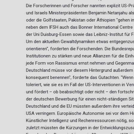
Die Forscherinnen und Forscher nannten explizit US-Pr
und Israels Ministerpräsidenten Benjamin Netanjahu als
oder die Golfstaaten, Pakistan oder Äthiopien "gehen in
neben dem IFSH auch das Bonner International Centre fo
der Uni Duisburg-Essen sowie das Leibniz-Institut für 
Um den aktuellen Gewaltdynamiken etwas entgegenzus
orientieren", forderten die Forschenden. Die Bundesrepu
Institutionen zu stärken und neue Allianzen für die Ei
jede Form von Rassismus ernst nehmen und Gegenma
Deutschland müsse vor diesem Hintergrund außerdem 
konsequent benennen", forderte das Gutachten. "Wenn 
toleriert, wie sie es im Fall der US-Interventionen in Ve
und fördert – ob beabsichtigt oder nicht – den fortschr
der deutschen Bewerbung für einen nicht-ständigen Sit
Deutschland und die EU müssten außerdem ihre verteid
USA verringern. Europäische Autonomie sei vor dem Hi
Künstlicher Intelligenz und Rechenressourcen nötig, 
zuletzt müssten die Kürzungen in der Entwicklungsz