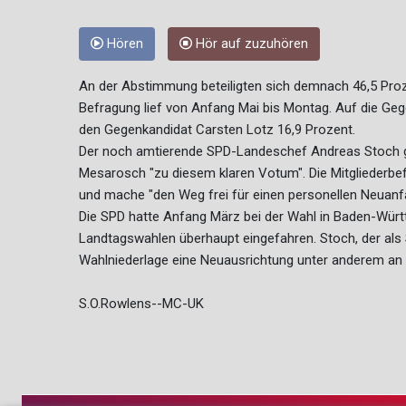
Hören
Hör auf zuzuhören
An der Abstimmung beteiligten sich demnach 46,5 Proze
Befragung lief von Anfang Mai bis Montag. Auf die Ge
den Gegenkandidat Carsten Lotz 16,9 Prozent.
Der noch amtierende SPD-Landeschef Andreas Stoch gr
Mesarosch "zu diesem klaren Votum". Die Mitgliederbefr
und mache "den Weg frei für einen personellen Neuanfa
Die SPD hatte Anfang März bei der Wahl in Baden-Württ
Landtagswahlen überhaupt eingefahren. Stoch, der als 
Wahlniederlage eine Neuausrichtung unter anderem an d
S.O.Rowlens--MC-UK