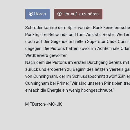
Hören
Hör auf zuzuhören
Schröder konnte dem Spiel von der Bank keine entschei
Punkte, drei Rebounds und fünf Assists. Bester Werfer 
doch auf der Gegenseite hielten Superstar Cade Cunni
dagegen. Die Pistons hatten zuvor im Achtelfinale Or
Wettbewerb geworfen.
Nach dem die Pistons im ersten Durchgang bereits mit 1
zurück und eroberten zu Beginn des letzten Viertels ga
von Cunningham, der im Schlussabschnitt zwölf Zähler er
Cunningham bei Prime: "Wir sind unseren Prinzipien t
einfach die Energie ein wenig hochgeschraubt."
M.F.Burton--MC-UK