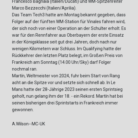
Francesco Bagnaia (Italien/Ducati) und WM-Spitzenreiter
Marco Bezzecchi (Italien/Aprilia).
Das Team Tech3 hatte am Montag bekannt gegeben, dass
Folger auf der fünften WM-Station für Vinales fahren wird,
der sich noch von einer Operation an der Schulter erholt. Es
war für den Rennfahrer aus Oberbayern der erste Einsatz
in der Königsklasse seit gut drei Jahren, doch nach nur
wenigen Kilometern war Schluss. Im Qualifying hatte der
Rückkehrer den letzten Platz belegt, im Großen Preis von
Frankreich am Sonntag (14.00 Uhr/Sky) darf Folger
nochmal ran.
Martín, Weltmeister von 2024, fuhr beim Start von Rang
acht an die Spitze vor und setzte sich schnell ab. In Le
Mans hatte der 28-Jährige 2023 seinen ersten Sprintsieg
geholt, nun gelang ihm der 18. - ein Rekord. Martín hat bei
seinen bisherigen drei Sprintstarts in Frankreich immer
gewonnen.
A.Wilson--MC-UK