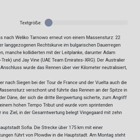
Textgröße:
as nach Weliko Tarnowo erneut von einem Massensturz: 22
iner langgezogenen Rechtskurve im bulgarischen Dauerregen
, manche kollidierten mit der Leitplanke, darunter Adam
Trek) und Jay Vine (UAE Team Emirates-XRG). Der Australier
Anschluss wurde das Rennen über vier Kilometer neutralisiert,
er nach Siegen bei der Tour de France und der Vuelta auch die
 Massensturz verschont und führte das Rennen an der Spitze in
er Däne, der sich die dritte Bergwertung sicherte, zum Angriff
h seinem hohen Tempo Tribut und wurde vom sprintenden
ger ins Ziel, in der Gesamtwertung belegt Vingegaard mit zehn
Hauptstadt Sofia. Die Strecke über 175 km mit einer
tungen führt von Plowdiw in die Hauptstadt. Am Montag steht