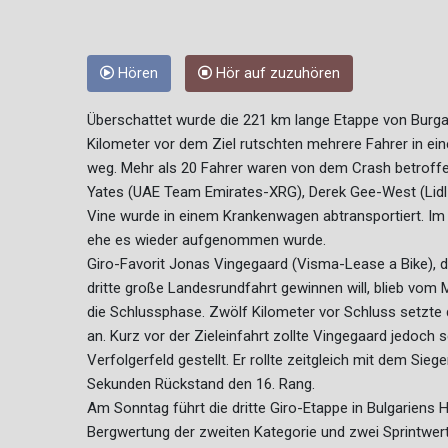
Hören
Hör auf zuzuhören
Überschattet wurde die 221 km lange Etappe von Burg
Kilometer vor dem Ziel rutschten mehrere Fahrer in e
weg. Mehr als 20 Fahrer waren von dem Crash betroffen
Yates (UAE Team Emirates-XRG), Derek Gee-West (Lidl-
Vine wurde in einem Krankenwagen abtransportiert. Im 
ehe es wieder aufgenommen wurde.
Giro-Favorit Jonas Vingegaard (Visma-Lease a Bike), d
dritte große Landesrundfahrt gewinnen will, blieb vom
die Schlussphase. Zwölf Kilometer vor Schluss setzte d
an. Kurz vor der Zieleinfahrt zollte Vingegaard jedoc
Verfolgerfeld gestellt. Er rollte zeitgleich mit dem Sie
Sekunden Rückstand den 16. Rang.
Am Sonntag führt die dritte Giro-Etappe in Bulgariens 
Bergwertung der zweiten Kategorie und zwei Sprintwer