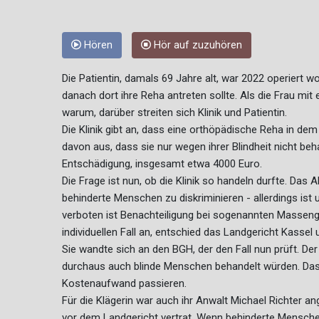
Hören
Hör auf zuzuhören
Die Patientin, damals 69 Jahre alt, war 2022 operiert wo
danach dort ihre Reha antreten sollte. Als die Frau m
warum, darüber streiten sich Klinik und Patientin.
Die Klinik gibt an, dass eine orthöpädische Reha in dem
davon aus, dass sie nur wegen ihrer Blindheit nicht beh
Entschädigung, insgesamt etwa 4000 Euro.
Die Frage ist nun, ob die Klinik so handeln durfte. Da
behinderte Menschen zu diskriminieren - allerdings ist 
verboten ist Benachteiligung bei sogenannten Massen
individuellen Fall an, entschied das Landgericht Kassel 
Sie wandte sich an den BGH, der den Fall nun prüft. Der
durchaus auch blinde Menschen behandelt würden. Das
Kostenaufwand passieren.
Für die Klägerin war auch ihr Anwalt Michael Richter an
vor dem Landgericht vertrat. Wenn behinderte Mensche