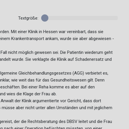
Textgröße:
rden. Mit einer Klinik in Hessen war vereinbart, dass sie
it einem Krankentransport ankam, wurde sie aber abgewiesen -
 Fall nicht möglich gewesen sei. Die Patientin wiederum geht
andelt wurde. Sie verklagte die Klinik auf Schadenersatz und
s Allgemeine Gleichbehandlungsgesetzes (AGG) verbietet es,
unklar, wie weit das für das Gesundheitswesen gilt. Denn
geschäften. Bei einer Reha komme es aber auf den
und wies die Klage der Frau ab.
 Anwalt der Klinik argumentierte vor Gericht, dass dort
 müsse aber nicht unter allen Umständen und mit jeglichem
gereist, der die Rechtsberatung des DBSV leitet und die Frau
n nach einer Operation befürchten müssten, von einer