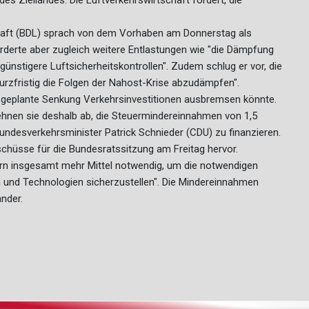
s Ziellandes. Die Luftverkehrswirtschaft fordert, die
haft (BDL) sprach von dem Vorhaben am Donnerstag als
rderte aber zugleich weitere Entlastungen wie "die Dämpfung
günstigere Luftsicherheitskontrollen". Zudem schlug er vor, die
rzfristig die Folgen der Nahost-Krise abzudämpfen".
 geplante Senkung Verkehrsinvestitionen ausbremsen könnte.
lehnen sie deshalb ab, die Steuermindereinnahmen von 1,5
Bundesverkehrsminister Patrick Schnieder (CDU) zu finanzieren.
chüsse für die Bundesratssitzung am Freitag hervor.
ern insgesamt mehr Mittel notwendig, um die notwendigen
en und Technologien sicherzustellen". Die Mindereinnahmen
nder.