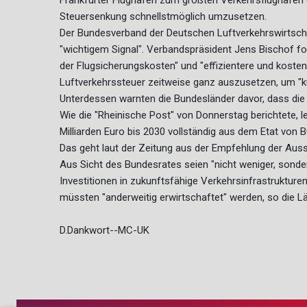
Frankfurter Flughafen zum größten Verkehrsflughafen de
Steuersenkung schnellstmöglich umzusetzen.
Der Bundesverband der Deutschen Luftverkehrswirtsc
"wichtigem Signal". Verbandspräsident Jens Bischof fo
der Flugsicherungskosten" und "effizientere und kosten
Luftverkehrssteuer zeitweise ganz auszusetzen, um "ku
Unterdessen warnten die Bundesländer davor, dass die
Wie die "Rheinische Post" von Donnerstag berichtete, 
Milliarden Euro bis 2030 vollständig aus dem Etat von 
Das geht laut der Zeitung aus der Empfehlung der Auss
Aus Sicht des Bundesrates seien "nicht weniger, sond
Investitionen in zukunftsfähige Verkehrsinfrastruktur
müssten "anderweitig erwirtschaftet" werden, so die Lä
D.Dankwort--MC-UK