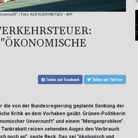
vernunft" / Foto: Kirill KUDRYAVTSEV - AFP
VERKEHRSTEUER:
N "ÖKONOMISCHE
Teilen
auf Facebook
Teilen
auf Twitter
r die von der Bundesregierung geplante Senkung der
che Kritik an dem Vorhaben geübt. Grünen-Politikerin
onomischer Unvernunft" und einem "Mengenproblem".
 Tankrabatt reizen sehenden Auges den Verbrauch
h noch an", sagte Beck. Das sei "ökologisch und