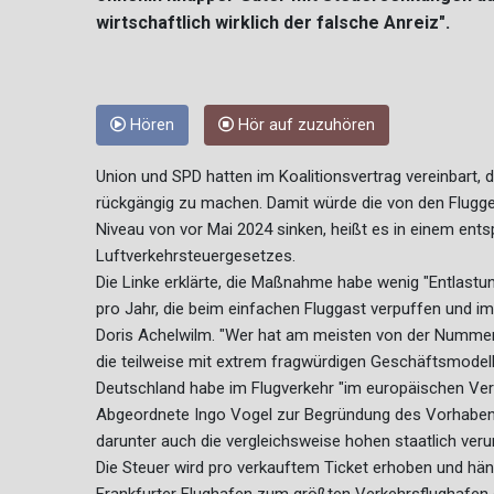
wirtschaftlich wirklich der falsche Anreiz".
Hören
Hör auf zuzuhören
Union und SPD hatten im Koalitionsvertrag vereinbart,
rückgängig zu machen. Damit würde die von den Flugge
Niveau von vor Mai 2024 sinken, heißt es in einem en
Luftverkehrsteuergesetzes.
Die Linke erklärte, die Maßnahme habe wenig "Entlastun
pro Jahr, die beim einfachen Fluggast verpuffen und i
Doris Achelwilm. "Wer hat am meisten von der Nummer? Die
die teilweise mit extrem fragwürdigen Geschäftsmodell
Deutschland habe im Flugverkehr "im europäischen Vergl
Abgeordnete Ingo Vogel zur Begründung des Vorhabens 
darunter auch die vergleichsweise hohen staatlich ver
Die Steuer wird pro verkauftem Ticket erhoben und hä