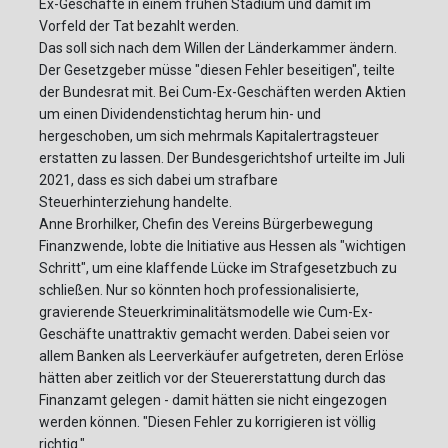
Ex-Geschäfte in einem frühen Stadium und damit im
Vorfeld der Tat bezahlt werden.
Das soll sich nach dem Willen der Länderkammer ändern.
Der Gesetzgeber müsse "diesen Fehler beseitigen", teilte
der Bundesrat mit. Bei Cum-Ex-Geschäften werden Aktien
um einen Dividendenstichtag herum hin- und
hergeschoben, um sich mehrmals Kapitalertragsteuer
erstatten zu lassen. Der Bundesgerichtshof urteilte im Juli
2021, dass es sich dabei um strafbare
Steuerhinterziehung handelte.
Anne Brorhilker, Chefin des Vereins Bürgerbewegung
Finanzwende, lobte die Initiative aus Hessen als "wichtigen
Schritt", um eine klaffende Lücke im Strafgesetzbuch zu
schließen. Nur so könnten hoch professionalisierte,
gravierende Steuerkriminalitätsmodelle wie Cum-Ex-
Geschäfte unattraktiv gemacht werden. Dabei seien vor
allem Banken als Leerverkäufer aufgetreten, deren Erlöse
hätten aber zeitlich vor der Steuererstattung durch das
Finanzamt gelegen - damit hätten sie nicht eingezogen
werden können. "Diesen Fehler zu korrigieren ist völlig
richtig."