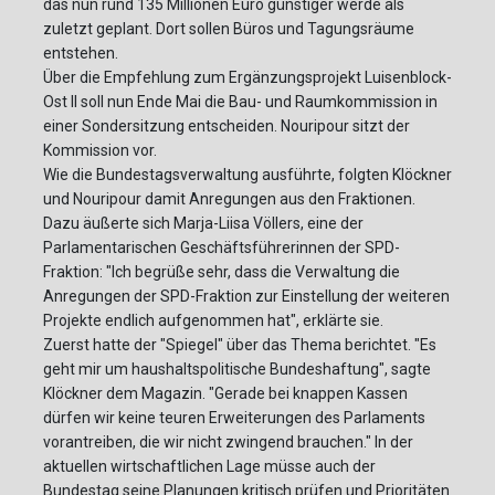
das nun rund 135 Millionen Euro günstiger werde als
zuletzt geplant. Dort sollen Büros und Tagungsräume
entstehen.
Über die Empfehlung zum Ergänzungsprojekt Luisenblock-
Ost II soll nun Ende Mai die Bau- und Raumkommission in
einer Sondersitzung entscheiden. Nouripour sitzt der
Kommission vor.
Wie die Bundestagsverwaltung ausführte, folgten Klöckner
und Nouripour damit Anregungen aus den Fraktionen.
Dazu äußerte sich Marja-Liisa Völlers, eine der
Parlamentarischen Geschäftsführerinnen der SPD-
Fraktion: "Ich begrüße sehr, dass die Verwaltung die
Anregungen der SPD-Fraktion zur Einstellung der weiteren
Projekte endlich aufgenommen hat", erklärte sie.
Zuerst hatte der "Spiegel" über das Thema berichtet. "Es
geht mir um haushaltspolitische Bundeshaftung", sagte
Klöckner dem Magazin. "Gerade bei knappen Kassen
dürfen wir keine teuren Erweiterungen des Parlaments
vorantreiben, die wir nicht zwingend brauchen." In der
aktuellen wirtschaftlichen Lage müsse auch der
Bundestag seine Planungen kritisch prüfen und Prioritäten