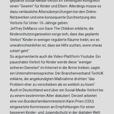
geplante Social-Media-Verbot im Vereinigten Königreich
einen "Gewinn" für Kinder und Eltern. Allerdings müsse es
dazu verlässliche Altersüberprüfungen bei den Online-
Netzwerken und eine konsequente Durchsetzung des
Verbots für Unter-16-Jährige geben.
Jeffrey DeMarco von Save The Children erklärte, die
Kinderschutzorganisation sorge sich, dass das geplante
Verbot "Kinder in weniger regulierte Räume treibt, wo es
unwahrscheinlicher ist, dass sie Hilfe suchen, wenn etwas
schief geht".
So argumentierte auch die Video-Plattform Youtube. Ein
pauschales Verbot für Kinder werde diese "weniger
sicheren Diensten" im Internet in die Arme treiben, sagte
ein Unternehmenssprecher. Der Branchenverband TechUK
erklärte, die angekündigten Maßnahme drohten "das
Problem eher zu verschieben als es wirklich zu lösen".
Auch in Deutschland wird über ein Social-Media-Verbot bis
zu einem bestimmten Alter diskutiert. Derzeit arbeitet
eine von Bundesfamilienministerin Karin Prien (CDU)
eingesetzte Kommission an Empfehlungen für einen
besseren Kinder- und Jugendschutz in der digitalen Welt.