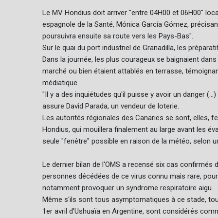
Le MV Hondius doit arriver "entre 04H00 et 06H00" lo
espagnole de la Santé, Mónica García Gómez, précisant q
poursuivra ensuite sa route vers les Pays-Bas".
Sur le quai du port industriel de Granadilla, les prépara
Dans la journée, les plus courageux se baignaient dans 
marché ou bien étaient attablés en terrasse, témoignant
médiatique.
"Il y a des inquiétudes qu'il puisse y avoir un danger (
assure David Parada, un vendeur de loterie.
Les autorités régionales des Canaries se sont, elles, 
Hondius, qui mouillera finalement au large avant les éva
seule "fenêtre" possible en raison de la météo, selon 
Le dernier bilan de l'OMS a recensé six cas confirmés 
personnes décédées de ce virus connu mais rare, pour le
notamment provoquer un syndrome respiratoire aigu.
Même s'ils sont tous asymptomatiques à ce stade, tou
1er avril d'Ushuaïa en Argentine, sont considérés comme