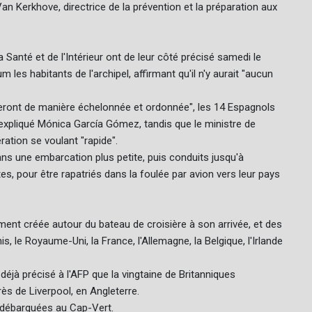
an Kerkhove, directrice de la prévention et la préparation aux
 Santé et de l'Intérieur ont de leur côté précisé samedi le
les habitants de l'archipel, affirmant qu'il n'y aurait "aucun
ront de manière échelonnée et ordonnée", les 14 Espagnols
expliqué Mónica García Gómez, tandis que le ministre de
ation se voulant "rapide".
ns une embarcation plus petite, puis conduits jusqu'à
es, pour être rapatriés dans la foulée par avion vers leur pays
nt créée autour du bateau de croisière à son arrivée, et des
s, le Royaume-Uni, la France, l'Allemagne, la Belgique, l'Irlande
éjà précisé à l'AFP que la vingtaine de Britanniques
ès de Liverpool, en Angleterre.
é débarquées au Cap-Vert.