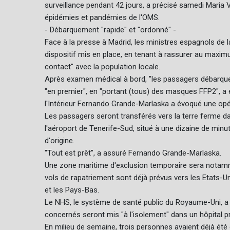
surveillance pendant 42 jours, a précisé samedi Maria V
épidémies et pandémies de l'OMS.
- Débarquement "rapide" et "ordonné" -
Face à la presse à Madrid, les ministres espagnols de la
dispositif mis en place, en tenant à rassurer au maximum 
contact" avec la population locale.
Après examen médical à bord, "les passagers débarque
"en premier", en "portant (tous) des masques FFP2", a 
l'Intérieur Fernando Grande-Marlaska a évoqué une opér
Les passagers seront transférés vers la terre ferme da
l'aéroport de Tenerife-Sud, situé à une dizaine de minut
d'origine.
"Tout est prêt", a assuré Fernando Grande-Marlaska.
Une zone maritime d'exclusion temporaire sera notamme
vols de rapatriement sont déjà prévus vers les Etats-Uni
et les Pays-Bas.
Le NHS, le système de santé public du Royaume-Uni, a d
concernés seront mis "à l'isolement" dans un hôpital pr
En milieu de semaine, trois personnes avaient déjà ét