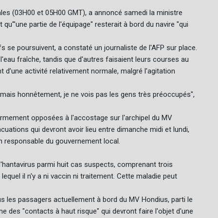
cales (03H00 et 05H00 GMT), a annoncé samedi la ministre
u'"une partie de l'équipage" resterait à bord du navire "qui
tifs se poursuivent, a constaté un journaliste de l'AFP sur place.
l'eau fraîche, tandis que d'autres faisaient leurs courses au
 d’une activité relativement normale, malgré l'agitation
...) mais honnêtement, je ne vois pas les gens très préoccupés",
fermement opposées à l'accostage sur l'archipel du MV
cuations qui devront avoir lieu entre dimanche midi et lundi,
un responsable du gouvernement local.
d'hantavirus parmi huit cas suspects, comprenant trois
quel il n'y a ni vaccin ni traitement. Cette maladie peut
s les passagers actuellement à bord du MV Hondius, parti le
 des "contacts à haut risque" qui devront faire l'objet d'une