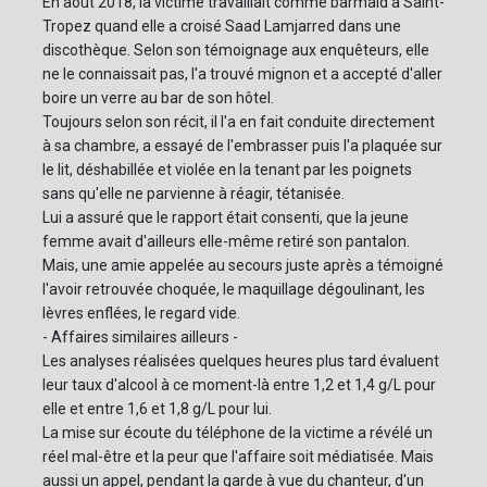
En août 2018, la victime travaillait comme barmaid à Saint-
Tropez quand elle a croisé Saad Lamjarred dans une
discothèque. Selon son témoignage aux enquêteurs, elle
ne le connaissait pas, l'a trouvé mignon et a accepté d'aller
boire un verre au bar de son hôtel.
Toujours selon son récit, il l'a en fait conduite directement
à sa chambre, a essayé de l'embrasser puis l'a plaquée sur
le lit, déshabillée et violée en la tenant par les poignets
sans qu'elle ne parvienne à réagir, tétanisée.
Lui a assuré que le rapport était consenti, que la jeune
femme avait d'ailleurs elle-même retiré son pantalon.
Mais, une amie appelée au secours juste après a témoigné
l'avoir retrouvée choquée, le maquillage dégoulinant, les
lèvres enflées, le regard vide.
- Affaires similaires ailleurs -
Les analyses réalisées quelques heures plus tard évaluent
leur taux d'alcool à ce moment-là entre 1,2 et 1,4 g/L pour
elle et entre 1,6 et 1,8 g/L pour lui.
La mise sur écoute du téléphone de la victime a révélé un
réel mal-être et la peur que l'affaire soit médiatisée. Mais
aussi un appel, pendant la garde à vue du chanteur, d'un