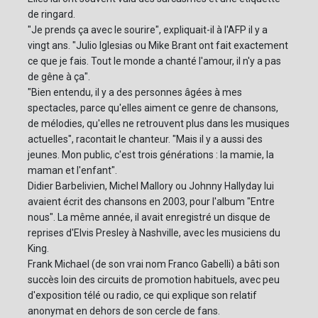
de ringard.
"Je prends ça avec le sourire", expliquait-il à l'AFP il y a
vingt ans. "Julio Iglesias ou Mike Brant ont fait exactement
ce que je fais. Tout le monde a chanté l'amour, il n'y a pas
de gêne à ça".
"Bien entendu, il y a des personnes âgées à mes
spectacles, parce qu'elles aiment ce genre de chansons,
de mélodies, qu'elles ne retrouvent plus dans les musiques
actuelles", racontait le chanteur. "Mais il y a aussi des
jeunes. Mon public, c'est trois générations : la mamie, la
maman et l'enfant".
Didier Barbelivien, Michel Mallory ou Johnny Hallyday lui
avaient écrit des chansons en 2003, pour l'album "Entre
nous". La même année, il avait enregistré un disque de
reprises d'Elvis Presley à Nashville, avec les musiciens du
King.
Frank Michael (de son vrai nom Franco Gabelli) a bâti son
succès loin des circuits de promotion habituels, avec peu
d'exposition télé ou radio, ce qui explique son relatif
anonymat en dehors de son cercle de fans.