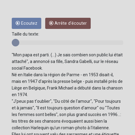
Ecoutez
Arrête d'écouter
Taille du texte:
"Mon papa est parti. (...) Je sais combien son public lui était
attaché", a annoncé sa fille, Sandra Gabelli, sur le réseau
social Facebook.
Né en Italie dans la région de Parme - en 1953 disait-il,
mais en 1947 d'après la presse belge - puis installé près de
Liège en Belgique, Frank Michael a débuté dans la chanson
en 1974.
"J'peux pas t'oublier", "Du côté de l'amour", "Pour toujours
et à jamais", "Il est toujours question d'amour" ou "Toutes
les femmes sont belles", son plus grand succès en 1996...:
les titres de ses chansons évoquaient aussi bien la
collection Harlequin qu'un roman-photo à l'italienne.
Elles lui ont souvent valu des sarcasmes et une étiquette