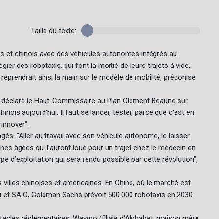
Taille du texte:
ins et chinois avec des véhicules autonomes intégrés au
er des robotaxis, qui font la moitié de leurs trajets à vide.
e reprendrait ainsi la main sur le modèle de mobilité, préconise
", a déclaré le Haut-Commissaire au Plan Clément Beaune sur
nois aujourd'hui. Il faut se lancer, tester, parce que c'est en
innover".
s: "Aller au travail avec son véhicule autonome, le laisser
nes âgées qui l’auront loué pour un trajet chez le médecin en
e type d’exploitation qui sera rendu possible par cette révolution",
 villes chinoises et américaines. En Chine, où le marché est
Didi et SAIC, Goldman Sachs prévoit 500.000 robotaxis en 2030
tacles réglementaires: Waymo (filiale d'Alphabet, maison mère