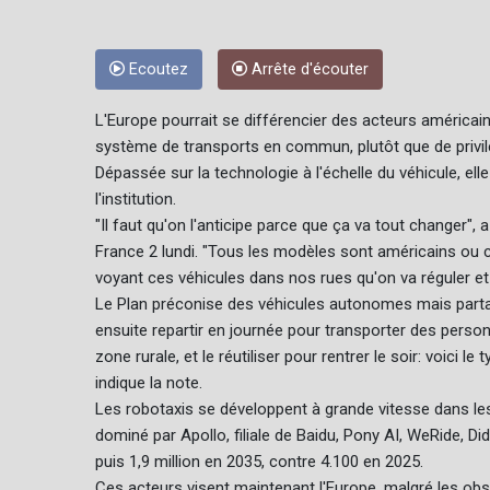
Ecoutez
Arrête d'écouter
L'Europe pourrait se différencier des acteurs américa
système de transports en commun, plutôt que de privilégi
Dépassée sur la technologie à l'échelle du véhicule, ell
l'institution.
"Il faut qu'on l'anticipe parce que ça va tout changer
France 2 lundi. "Tous les modèles sont américains ou chi
voyant ces véhicules dans nos rues qu'on va réguler et 
Le Plan préconise des véhicules autonomes mais partagé
ensuite repartir en journée pour transporter des person
zone rurale, et le réutiliser pour rentrer le soir: voici l
indique la note.
Les robotaxis se développent à grande vitesse dans les
dominé par Apollo, filiale de Baidu, Pony AI, WeRide, 
puis 1,9 million en 2035, contre 4.100 en 2025.
Ces acteurs visent maintenant l'Europe, malgré les obs