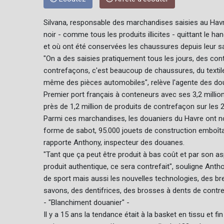
Silvana, responsable des marchandises saisies au Havr
noir - comme tous les produits illicites - quittant le h
et où ont été conservées les chaussures depuis leur sa
"On a des saisies pratiquement tous les jours, des con
contrefaçons, c'est beaucoup de chaussures, du textile
même des pièces automobiles", relève l'agente des do
Premier port français à conteneurs avec ses 3,2 millio
près de 1,2 million de produits de contrefaçon sur les 2
Parmi ces marchandises, les douaniers du Havre ont n
forme de sabot, 95.000 jouets de construction emboît
rapporte Anthony, inspecteur des douanes.
"Tant que ça peut être produit à bas coût et par son a
produit authentique, ce sera contrefait", souligne Anthon
de sport mais aussi les nouvelles technologies, des br
savons, des dentifrices, des brosses à dents de contr
- "Blanchiment douanier" -
Il y a 15 ans la tendance était à la basket en tissu et 