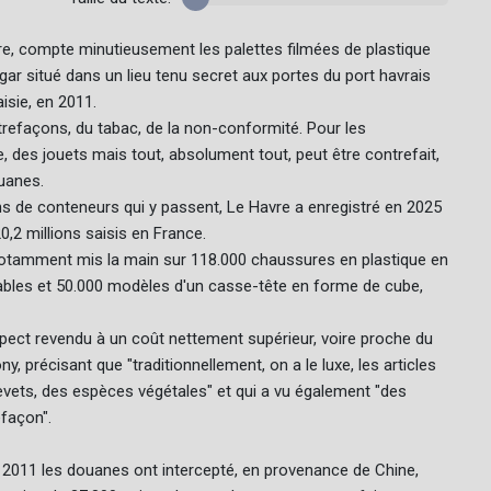
e, compte minutieusement les palettes filmées de plastique
angar situé dans un lieu tenu secret aux portes du port havrais
isie, en 2011.
trefaçons, du tabac, de la non-conformité. Pour les
, des jouets mais tout, absolument tout, peut être contrefait,
uanes.
ns de conteneurs qui y passent, Le Havre a enregistré en 2025
0,2 millions saisis en France.
otamment mis la main sur 118.000 chaussures en plastique en
ables et 50.000 modèles d'un casse-tête en forme de cube,
spect revendu à un coût nettement supérieur, voire proche du
y, précisant que "traditionnellement, on a le luxe, les articles
evets, des espèces végétales" et qui a vu également "des
efaçon".
fin 2011 les douanes ont intercepté, en provenance de Chine,