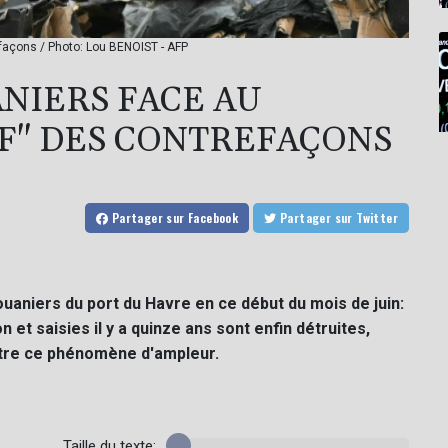
façons / Photo: Lou BENOIST - AFP
ANIERS FACE AU
F" DES CONTREFAÇONS
Partager
sur Facebook
Partager
sur Twitter
uaniers du port du Havre en ce début du mois de juin:
et saisies il y a quinze ans sont enfin détruites,
ntre ce phénomène d'ampleur.
Taille du texte: