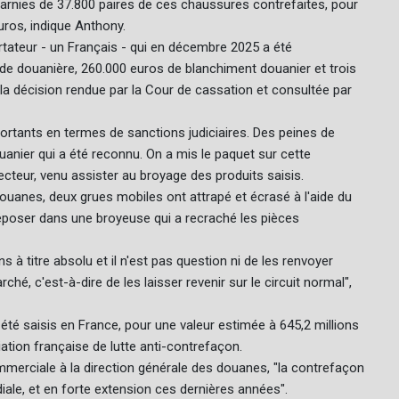
garnies de 37.800 paires de ces chaussures contrefaites, pour
uros, indique Anthony.
portateur - un Français - qui en décembre 2025 a été
de douanière, 260.000 euros de blanchiment douanier et trois
la décision rendue par la Cour de cassation et consultée par
portants en termes de sanctions judiciaires. Des peines de
anier qui a été reconnu. On a mis le paquet sur cette
pecteur, venu assister au broyage des produits saisis.
ouanes, deux grues mobiles ont attrapé et écrasé à l'aide du
époser dans une broyeuse qui a recraché les pièces
à titre absolu et il n'est pas question ni de les renvoyer
ché, c'est-à-dire de les laisser revenir sur le circuit normal",
été saisis en France, pour une valeur estimée à 645,2 millions
iation française de lutte anti-contrefaçon.
ommerciale à la direction générale des douanes, "la contrefaçon
iale, et en forte extension ces dernières années".