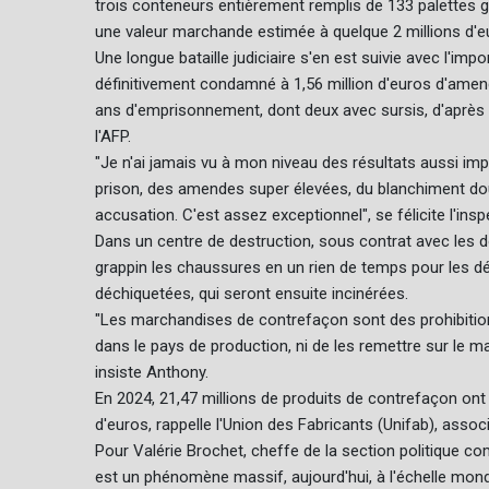
trois conteneurs entièrement remplis de 133 palettes 
une valeur marchande estimée à quelque 2 millions d'e
Une longue bataille judiciaire s'en est suivie avec l'im
définitivement condamné à 1,56 million d'euros d'amen
ans d'emprisonnement, dont deux avec sursis, d'après 
l'AFP.
"Je n'ai jamais vu à mon niveau des résultats aussi im
prison, des amendes super élevées, du blanchiment dou
accusation. C'est assez exceptionnel", se félicite l'ins
Dans un centre de destruction, sous contrat avec les d
grappin les chaussures en un rien de temps pour les d
déchiquetées, qui seront ensuite incinérées.
"Les marchandises de contrefaçon sont des prohibitions 
dans le pays de production, ni de les remettre sur le mar
insiste Anthony.
En 2024, 21,47 millions de produits de contrefaçon ont 
d'euros, rappelle l'Union des Fabricants (Unifab), assoc
Pour Valérie Brochet, cheffe de la section politique c
est un phénomène massif, aujourd'hui, à l'échelle mond