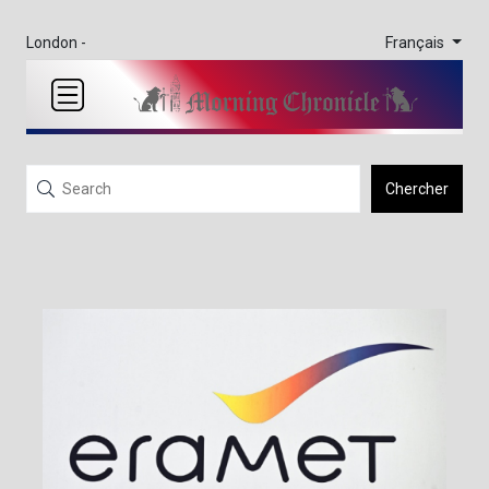
Français
London -
Chercher