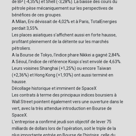
de BP (-4,35%) et Shell (-3,28%). La baisse des cours du
pétrole pèse mécaniquement sur les perspectives de
bénéfices de ces groupes.
A Milan, Eni dévissait de 4,02% et à Paris, TotalEnergies
perdait 3,55%.
Les places asiatiques s'affichent aussi en forte hausse,
profitant pleinement de la détente sur les marchés
pétroliers.
A la Bourse de Tokyo, l'indice phare Nikkei a gagné 2,84%.
A Séoul, l'indice de référence Kospi s'est envolé de 4,63%.
Leurs voisines Shanghai (+1,25%) ou encore Taïwan
(+2,36%) et Hong Kong (+1,93%) ont aussi terminé en
hausse.
Décollage historique et imminent de SpaceX
Les contrats à terme des principaux indices boursiers à
Wall Street pointent également vers une ouverture dans le
vert, avec la très attendue introduction en Bourse de
SpaceX.
L'entreprise a confirmé jeudi son objectif de lever 75
milliards de dollars lors de l'opération, soit le triple de la
plus importante entrée en Bourse de l'histoire, celle du