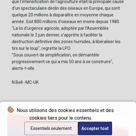
que l'intensification de l'agriculture était la principale cause
d'un spectaculaire déclin des oiseaux en Europe, qui sont
quelque 20 millions à disparaître en moyenne chaque
année. Soit 800 millions d'oiseaux en moins depuis 1980.
"La loi d'urgence agricole, adoptée par l'Assemblée
nationale le 2 juin dernier, s'apprête à faciliter la
destruction définitive des zones humides, à libéraliser les
tirs sur le loup", regrette la LPO.
"Sous couvert de simplification, on démantèle
progressivement ce qui a mis 50 ans à se construire",
alerte-t-elle.
N.Bell--MC-UK
Nous utilisons des cookies essentiels et des
cookies tiers pour le contenu.
Essentiels seulement
Accepter tout
© Morning Chronicle - 2026 - Tous droits réservés