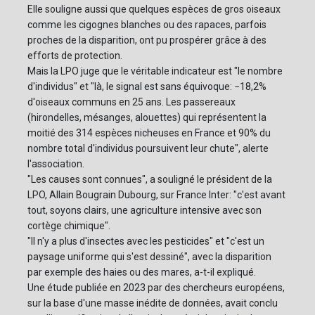
Elle souligne aussi que quelques espèces de gros oiseaux
comme les cigognes blanches ou des rapaces, parfois
proches de la disparition, ont pu prospérer grâce à des
efforts de protection.
Mais la LPO juge que le véritable indicateur est "le nombre
d'individus" et "là, le signal est sans équivoque: −18,2%
d'oiseaux communs en 25 ans. Les passereaux
(hirondelles, mésanges, alouettes) qui représentent la
moitié des 314 espèces nicheuses en France et 90% du
nombre total d'individus poursuivent leur chute", alerte
l'association.
"Les causes sont connues", a souligné le président de la
LPO, Allain Bougrain Dubourg, sur France Inter: "c'est avant
tout, soyons clairs, une agriculture intensive avec son
cortège chimique".
"Il n'y a plus d'insectes avec les pesticides" et "c'est un
paysage uniforme qui s'est dessiné", avec la disparition
par exemple des haies ou des mares, a-t-il expliqué.
Une étude publiée en 2023 par des chercheurs européens,
sur la base d'une masse inédite de données, avait conclu