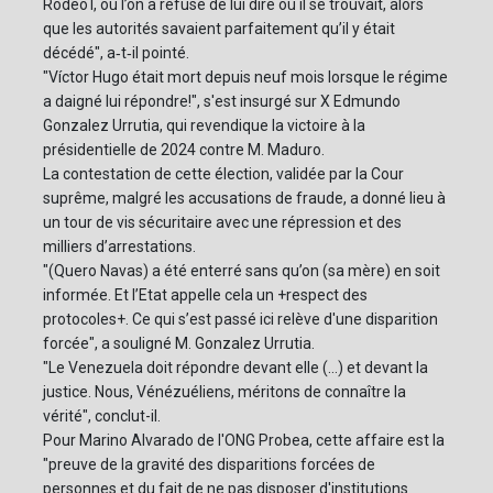
Rodeo I, où l’on a refusé de lui dire où il se trouvait, alors
que les autorités savaient parfaitement qu’il y était
décédé", a‑t‑il pointé.
"Víctor Hugo était mort depuis neuf mois lorsque le régime
a daigné lui répondre!", s'est insurgé sur X Edmundo
Gonzalez Urrutia, qui revendique la victoire à la
présidentielle de 2024 contre M. Maduro.
La contestation de cette élection, validée par la Cour
suprême, malgré les accusations de fraude, a donné lieu à
un tour de vis sécuritaire avec une répression et des
milliers d’arrestations.
"(Quero Navas) a été enterré sans qu’on (sa mère) en soit
informée. Et l’Etat appelle cela un +respect des
protocoles+. Ce qui s’est passé ici relève d'une disparition
forcée", a souligné M. Gonzalez Urrutia.
"Le Venezuela doit répondre devant elle (...) et devant la
justice. Nous, Vénézuéliens, méritons de connaître la
vérité", conclut-il.
Pour Marino Alvarado de l'ONG Probea, cette affaire est la
"preuve de la gravité des disparitions forcées de
personnes et du fait de ne pas disposer d'institutions