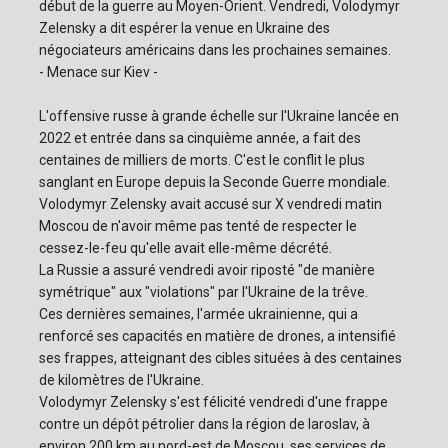
début de la guerre au Moyen-Orient. Vendredi, Volodymyr
Zelensky a dit espérer la venue en Ukraine des
négociateurs américains dans les prochaines semaines.
- Menace sur Kiev -
L'offensive russe à grande échelle sur l'Ukraine lancée en
2022 et entrée dans sa cinquième année, a fait des
centaines de milliers de morts. C'est le conflit le plus
sanglant en Europe depuis la Seconde Guerre mondiale.
Volodymyr Zelensky avait accusé sur X vendredi matin
Moscou de n'avoir même pas tenté de respecter le
cessez-le-feu qu'elle avait elle-même décrété.
La Russie a assuré vendredi avoir riposté "de manière
symétrique" aux "violations" par l'Ukraine de la trêve.
Ces dernières semaines, l'armée ukrainienne, qui a
renforcé ses capacités en matière de drones, a intensifié
ses frappes, atteignant des cibles situées à des centaines
de kilomètres de l'Ukraine.
Volodymyr Zelensky s'est félicité vendredi d'une frappe
contre un dépôt pétrolier dans la région de Iaroslav, à
environ 200 km au nord-est de Moscou, ses services de