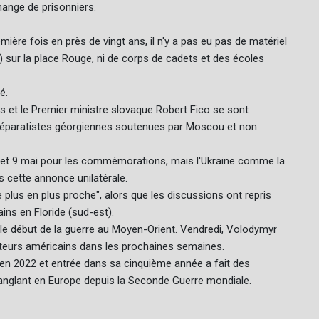
hange de prisonniers.
ière fois en près de vingt ans, il n'y a pas eu pas de matériel
s) sur la place Rouge, ni de corps de cadets et des écoles
é.
aos et le Premier ministre slovaque Robert Fico se sont
séparatistes géorgiennes soutenues par Moscou et non
8 et 9 mai pour les commémorations, mais l'Ukraine comme la
s cette annonce unilatérale.
e plus en plus proche", alors que les discussions ont repris
ins en Floride (sud-est).
le début de la guerre au Moyen-Orient. Vendredi, Volodymyr
ateurs américains dans les prochaines semaines.
e en 2022 et entrée dans sa cinquième année a fait des
s sanglant en Europe depuis la Seconde Guerre mondiale.