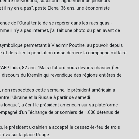
e centre de Moscou, suscitant l'agacement de plusieurs
et il n'y en a pas", peste Elena, 36 ans, une économiste
venue de l'Oural tente de se repérer dans les rues quasi-
 il n'y a pas internet, j'ai fait une photo du plan avant de
bolique permettant à Vladimir Poutine, au pouvoir depuis
 et de rallier la population russe derrière la campagne militaire
l'AFP Lidia, 82 ans. "Mais d'abord nous devons chasser (les
t le discours du Kremlin qui revendique des régions entières de
e, non respectées cette semaine, le président américain a
tre l'Ukraine et la Russie à partir de samedi.
ès longue", a écrit le président américain sur sa plateforme
ccompagné d'un "échange de prisonniers de 1.000 détenus de
 le président ukrainien a accepté le cessez-le-feu de trois
prévu sur la place Rouge.