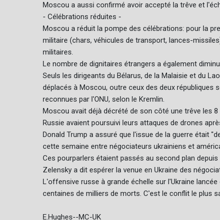
Moscou a aussi confirmé avoir accepté la trêve et l'éc
- Célébrations réduites -
Moscou a réduit la pompe des célébrations: pour la prem
militaire (chars, véhicules de transport, lances-missile
militaires.
Le nombre de dignitaires étrangers a également diminu
Seuls les dirigeants du Bélarus, de la Malaisie et du L
déplacés à Moscou, outre ceux des deux républiques 
reconnues par l'ONU, selon le Kremlin.
Moscou avait déjà décrété de son côté une trêve les 
Russie avaient poursuivi leurs attaques de drones aprè
Donald Trump a assuré que l'issue de la guerre était "d
cette semaine entre négociateurs ukrainiens et américa
Ces pourparlers étaient passés au second plan depuis 
Zelensky a dit espérer la venue en Ukraine des négoci
L'offensive russe à grande échelle sur l'Ukraine lancé
centaines de milliers de morts. C'est le conflit le plu
E.Hughes--MC-UK