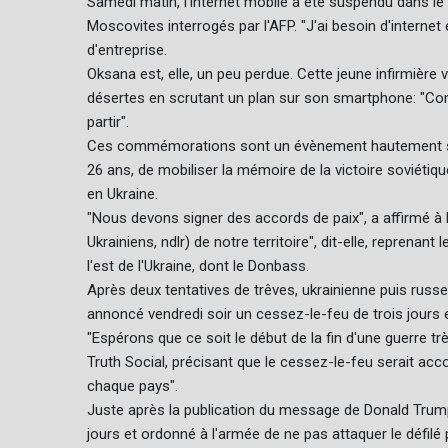
Samedi matin, l'internet mobile a été suspendu dans l
Moscovites interrogés par l'AFP. "J'ai besoin d'internet 
d'entreprise.
Oksana est, elle, un peu perdue. Cette jeune infirmière 
désertes en scrutant un plan sur son smartphone: "Comme
partir".
Ces commémorations sont un évènement hautement sym
26 ans, de mobiliser la mémoire de la victoire soviétique
en Ukraine.
"Nous devons signer des accords de paix", a affirmé à 
Ukrainiens, ndlr) de notre territoire", dit-elle, reprenan
l'est de l'Ukraine, dont le Donbass.
Après deux tentatives de trêves, ukrainienne puis russ
annoncé vendredi soir un cessez-le-feu de trois jours en
"Espérons que ce soit le début de la fin d'une guerre tr
Truth Social, précisant que le cessez-le-feu serait a
chaque pays".
Juste après la publication du message de Donald Trump,
jours et ordonné à l'armée de ne pas attaquer le défilé 