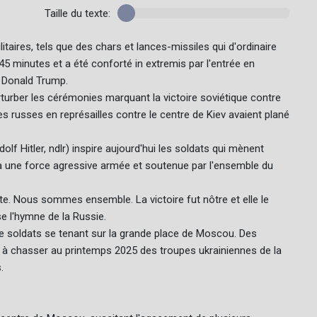
Taille du texte:
taires, tels que des chars et lances-missiles qui d'ordinaire
45 minutes et a été conforté in extremis par l'entrée en
r Donald Trump.
urber les cérémonies marquant la victoire soviétique contre
es russes en représailles contre le centre de Kiev avaient plané
olf Hitler, ndlr) inspire aujourd'hui les soldats qui mènent
ce à une force agressive armée et soutenue par l'ensemble du
e. Nous sommes ensemble. La victoire fut nôtre et elle le
se l'hymne de la Russie.
de soldats se tenant sur la grande place de Moscou. Des
u à chasser au printemps 2025 des troupes ukrainiennes de la
.