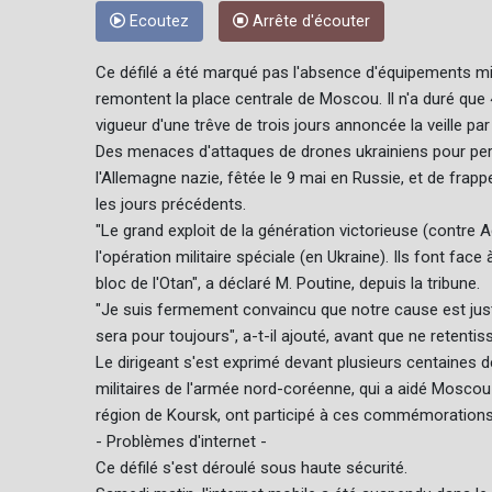
Ecoutez
Arrête d'écouter
Ce défilé a été marqué pas l'absence d'équipements mili
remontent la place centrale de Moscou. Il n'a duré que 
vigueur d'une trêve de trois jours annoncée la veille pa
Des menaces d'attaques de drones ukrainiens pour pert
l'Allemagne nazie, fêtée le 9 mai en Russie, et de frapp
les jours précédents.
"Le grand exploit de la génération victorieuse (contre Ad
l'opération militaire spéciale (en Ukraine). Ils font fa
bloc de l'Otan", a déclaré M. Poutine, depuis la tribune.
"Je suis fermement convaincu que notre cause est just
sera pour toujours", a-t-il ajouté, avant que ne retentis
Le dirigeant s'est exprimé devant plusieurs centaines 
militaires de l'armée nord-coréenne, qui a aidé Mosco
région de Koursk, ont participé à ces commémorations
- Problèmes d'internet -
Ce défilé s'est déroulé sous haute sécurité.